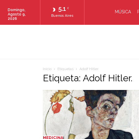
5.1
C
Domingo,
MÚSICA
Agosto 9,
Buenos Aires
2026
Inicio
Etiquetas
Adolf Hitler.
Etiqueta: Adolf Hitler.
MEDICINA