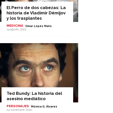
El Perro de dos cabezas: La
historia de Vladímir Démijov
y los trasplantes
MEDICINA
-
Omar López Mato
14 agosto, 2023
Ted Bundy: La historia del
asesino mediático
PERSONAJES
-
Mónica G. Álvarez
24 noviembre, 2020