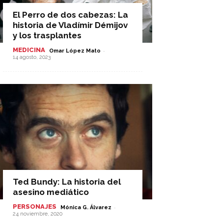
El Perro de dos cabezas: La
historia de Vladímir Démijov
y los trasplantes
MEDICINA
-
Omar López Mato
14 agosto, 2023
Ted Bundy: La historia del
asesino mediático
PERSONAJES
-
Mónica G. Álvarez
24 noviembre, 2020