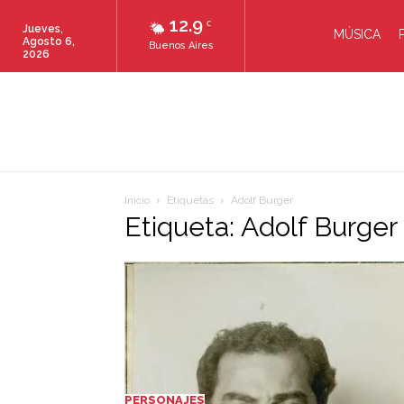
12.9
C
Jueves,
MÚSICA
Agosto 6,
Buenos Aires
2026
Inicio
Etiquetas
Adolf Burger
Etiqueta: Adolf Burger
PERSONAJES