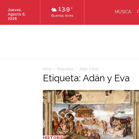
13.9
C
Jueves,
MÚSICA
Agosto 6,
Buenos Aires
2026
Inicio
Etiquetas
Adán y Eva
Etiqueta: Adán y Eva
HISTORIA