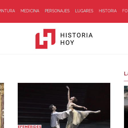
PINTURA
MEDICINA
PERSONAJES
LUGARES
HISTORIA
FO
Historia
L
Hoy
EFEMÉRIDES