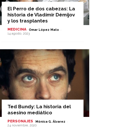
El Perro de dos cabezas: La
historia de Vladímir Démijov
y los trasplantes
MEDICINA
-
Omar López Mato
14 agosto, 2023
Ted Bundy: La historia del
asesino mediático
PERSONAJES
-
Mónica G. Álvarez
24 noviembre, 2020