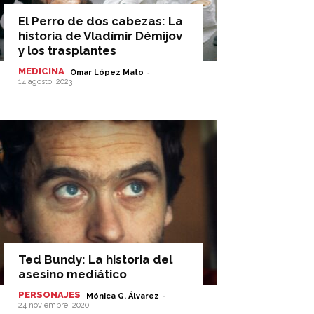
El Perro de dos cabezas: La
historia de Vladímir Démijov
y los trasplantes
MEDICINA
-
Omar López Mato
14 agosto, 2023
Ted Bundy: La historia del
asesino mediático
PERSONAJES
-
Mónica G. Álvarez
24 noviembre, 2020