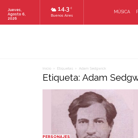
14.3
C
Jueves,
MÚSICA
Agosto 6,
Buenos Aires
2026
Inicio
Etiquetas
Adam Sedgwick
Etiqueta: Adam Sedgw
PERSONAJES