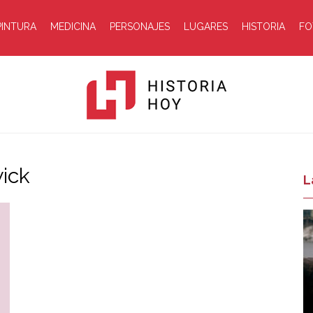
PINTURA
MEDICINA
PERSONAJES
LUGARES
HISTORIA
FO
ick
Historia
L
Hoy