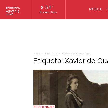
5.1
C
Domingo,
MÚSICA
Agosto 9,
Buenos Aires
2026
Inicio
Etiquetas
Xavier de Quatrefages
Etiqueta: Xavier de Q
PERSONAJES