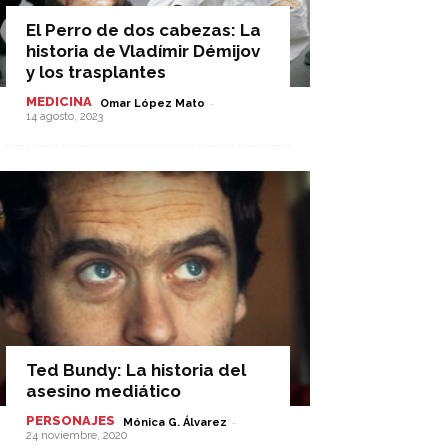
El Perro de dos cabezas: La
historia de Vladímir Démijov
y los trasplantes
MEDICINA
-
Omar López Mato
14 agosto, 2023
Ted Bundy: La historia del
asesino mediático
PERSONAJES
-
Mónica G. Álvarez
24 noviembre, 2020