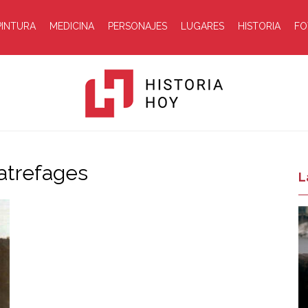
PINTURA
MEDICINA
PERSONAJES
LUGARES
HISTORIA
FO
uatrefages
Historia
L
Hoy