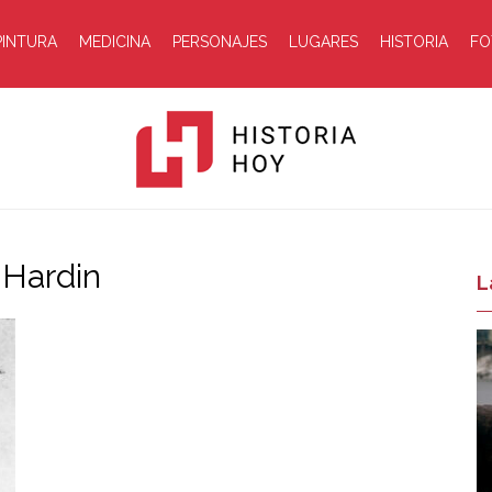
PINTURA
MEDICINA
PERSONAJES
LUGARES
HISTORIA
FO
 Hardin
Historia
L
Hoy