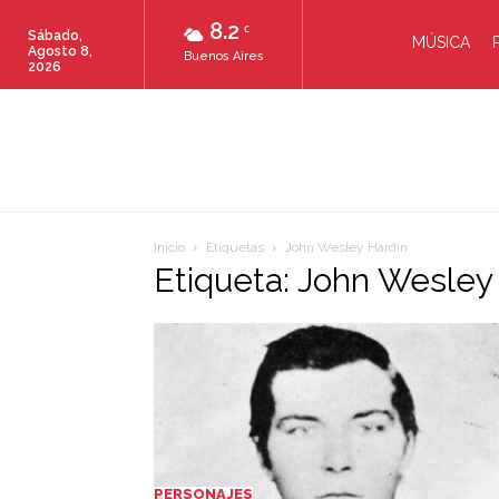
8.2
C
Sábado,
MÚSICA
Agosto 8,
Buenos Aires
2026
Inicio
Etiquetas
John Wesley Hardin
Etiqueta: John Wesley
PERSONAJES