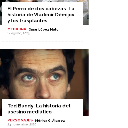
El Perro de dos cabezas: La
historia de Vladímir Démijov
y los trasplantes
MEDICINA
-
Omar López Mato
14 agosto, 2023
Ted Bundy: La historia del
asesino mediático
PERSONAJES
-
Mónica G. Álvarez
24 noviembre, 2020