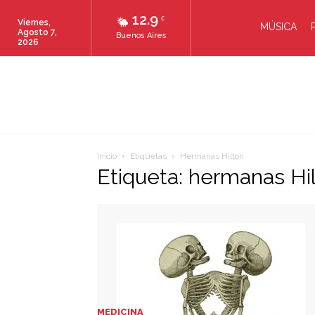
12.9
C
Viernes,
MÚSICA
Agosto 7,
Buenos Aires
2026
Inicio
Etiquetas
Hermanas Hilton
Etiqueta: hermanas Hi
MEDICINA