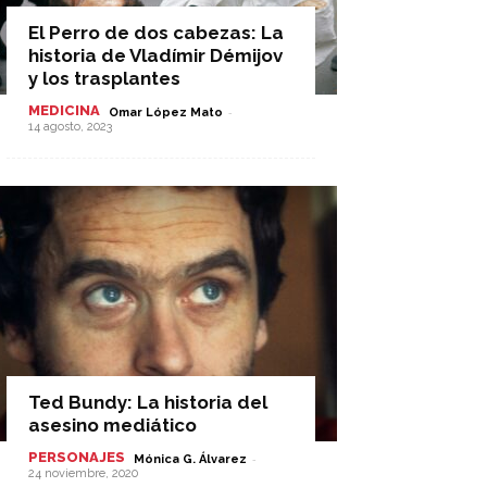
El Perro de dos cabezas: La
historia de Vladímir Démijov
y los trasplantes
MEDICINA
-
Omar López Mato
14 agosto, 2023
Ted Bundy: La historia del
asesino mediático
PERSONAJES
-
Mónica G. Álvarez
24 noviembre, 2020