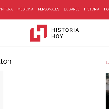
PINTURA
MEDICINA
PERSONAJES
LUGARES
HISTORIA
FO
lton
Historia
L
Hoy