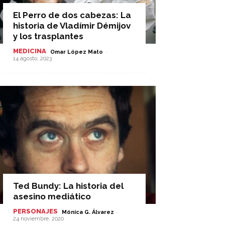
El Perro de dos cabezas: La
historia de Vladímir Démijov
y los trasplantes
MEDICINA
-
Omar López Mato
14 agosto, 2023
Ted Bundy: La historia del
asesino mediático
PERSONAJES
-
Mónica G. Álvarez
24 noviembre, 2020