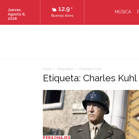
12.9
C
Jueves,
MÚSICA
Agosto 6,
Buenos Aires
2026
Inicio
Etiquetas
Charles Kuhl
Etiqueta: Charles Kuhl
PERSONAJES