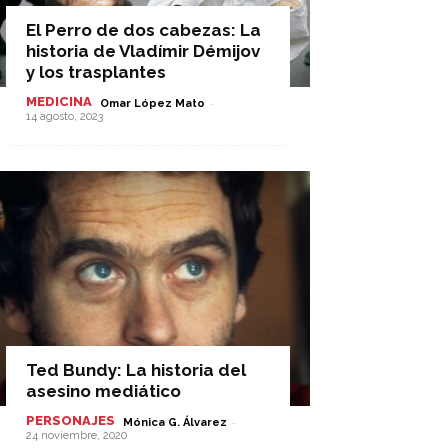
El Perro de dos cabezas: La
historia de Vladímir Démijov
y los trasplantes
MEDICINA
-
Omar López Mato
14 agosto, 2023
Ted Bundy: La historia del
asesino mediático
PERSONAJES
-
Mónica G. Álvarez
24 noviembre, 2020