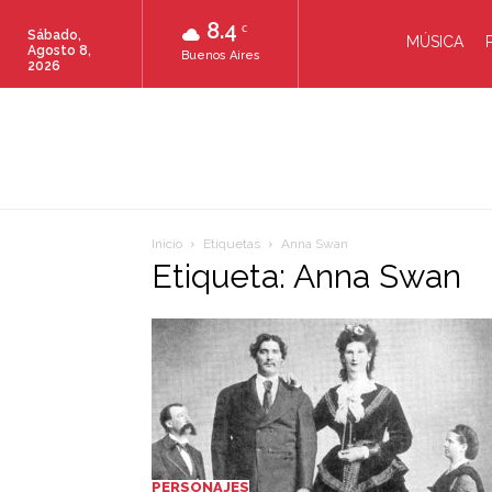
8.4
C
Sábado,
MÚSICA
Agosto 8,
Buenos Aires
2026
Inicio
Etiquetas
Anna Swan
Etiqueta: Anna Swan
PERSONAJES