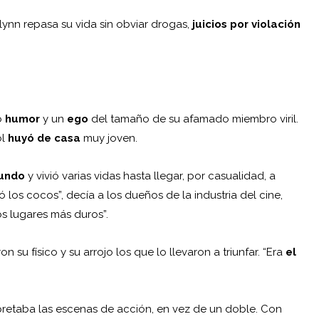
lynn repasa su vida sin obviar drogas,
juicios por violación
ho
humor
y un
ego
del tamaño de su afamado miembro viril.
ol
huyó de casa
muy joven.
mundo
y vivió varias vidas hasta llegar, por casualidad, a
 los cocos”, decía a los dueños de la industria del
cine
,
s lugares más duros”.
n su físico y su arrojo los que lo llevaron a triunfar. “Era
el
pretaba las escenas de acción, en vez de un doble. Con