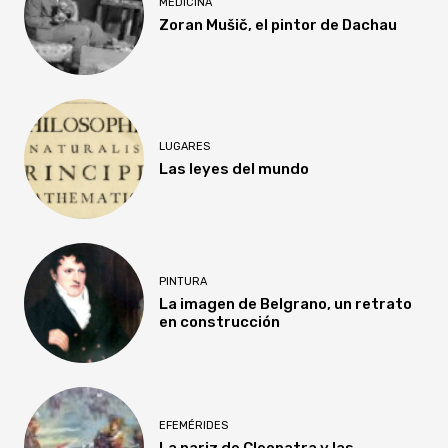
MEDICINA
Zoran Mušič, el pintor de Dachau
LUGARES
Las leyes del mundo
PINTURA
La imagen de Belgrano, un retrato
en construcción
EFEMÉRIDES
La nariz de Cleopatra y las