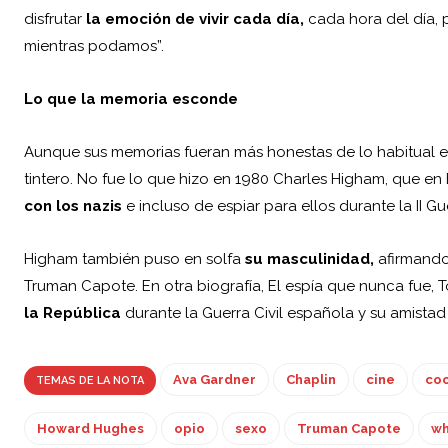
disfrutar
la emoción de vivir cada día,
cada hora del día, 
mientras podamos”.
Lo que la memoria esconde
Aunque sus memorias fueran más honestas de lo habitual en
tintero. No fue lo que hizo en 1980 Charles Higham, que en
con los nazis
e incluso de espiar para ellos durante la II Gu
Higham también puso en solfa
su masculinidad,
afirmando
Truman Capote. En otra biografía, El espía que nunca fue,
la República
durante la Guerra Civil española y su amistad
Ava Gardner
Chaplin
cine
coc
TEMAS DE LA NOTA
Howard Hughes
opio
sexo
Truman Capote
wh