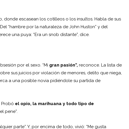
rio, donde escasean los cotilleos o los insultos. Habla de sus
 Del “hambre por la naturaleza de John Huston” y del
erece una puya: “Era un snob distante”, dice.
bsesión por el sexo. “Mi
gran pasión”,
reconoce. La lista de
bre sus juicios por violación de menores, delito que niega,
ca a una posible novia pidiéndole su partida de
. Probó
el opio, la marihuana y todo tipo de
el pene”.
lquier parte”. Y, por encima de todo, vivió: “Me gusta