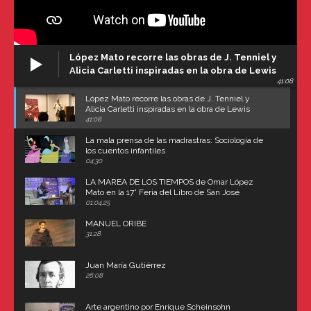
López Mato recorre las obras de J. Tenniel y
Alicia Carletti inspiradas en la obra de Lewis
41:08
Carroll
López Mato recorre las obras de J. Tenniel y
Alicia Carletti inspiradas en la obra de Lewis
Carroll
41:08
La mala prensa de las madrastras: Sociología de
los cuentos infantiles
04:30
LA MAREA DE LOS TIEMPOS de Omar López
Mato en la 17° Feria del Libro de San José
(Uruguay)
01:04:25
MANUEL ORIBE
31:28
Juan María Gutiérrez
26:08
Arte argentino por Enrique Scheinsohn