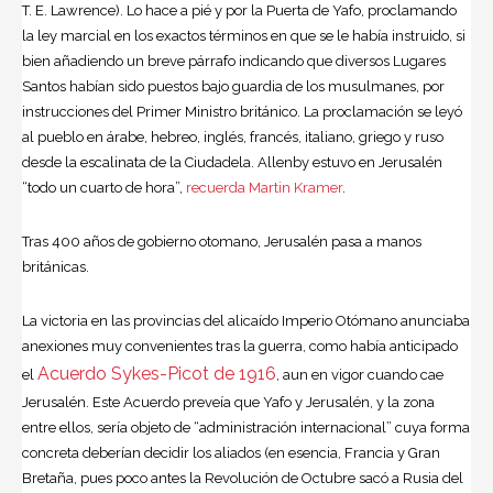
T. E. Lawrence). Lo hace a pié y por la Puerta de Yafo, proclamando
la ley marcial en los exactos términos en que se le había instruido, si
bien añadiendo un breve párrafo indicando que diversos Lugares
Santos habían sido puestos bajo guardia de los musulmanes, por
instrucciones del Primer Ministro británico. La proclamación se leyó
al pueblo en árabe, hebreo, inglés, francés, italiano, griego y ruso
desde la escalinata de la Ciudadela. Allenby estuvo en Jerusalén
“todo un cuarto de hora”,
recuerda Martin Kramer
.
Tras 400 años de gobierno otomano, Jerusalén pasa a manos
británicas.
La victoria en las provincias del alicaído Imperio Otómano anunciaba
anexiones muy convenientes tras la guerra, como había anticipado
Acuerdo Sykes-Picot de 1916
el
, aun en vigor cuando cae
Jerusalén. Este Acuerdo preveía que Yafo y Jerusalén, y la zona
entre ellos, sería objeto de “administración internacional” cuya forma
concreta deberían decidir los aliados (en esencia, Francia y Gran
Bretaña, pues poco antes la Revolución de Octubre sacó a Rusia del