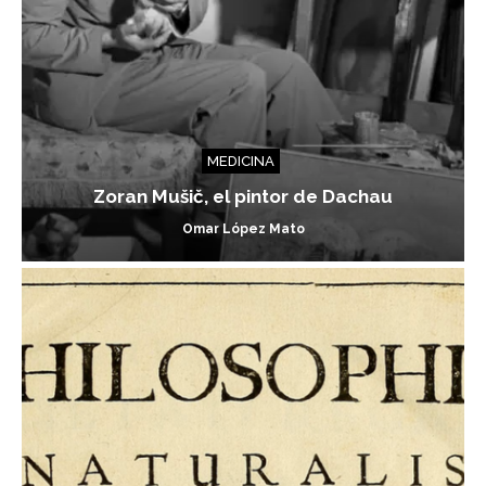
MEDICINA
Zoran Mušič, el pintor de Dachau
Omar López Mato