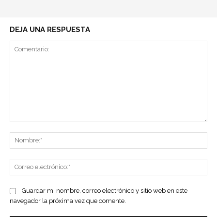
DEJA UNA RESPUESTA
Comentario:
No
Co
ele
Guardar mi nombre, correo electrónico y sitio web en este
navegador la próxima vez que comente.