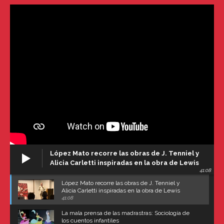
López Mato recorre las obras de J. Tenniel y
Alicia Carletti inspiradas en la obra de Lewis
41:08
Carroll
López Mato recorre las obras de J. Tenniel y
Alicia Carletti inspiradas en la obra de Lewis
Carroll
41:08
La mala prensa de las madrastras: Sociología de
los cuentos infantiles