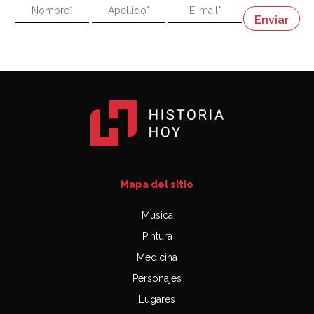
"En política, la estupidez no es una desventaja"
Napoleón
03:06
Mapa del sitio
Música
Pintura
Medicina
Personajes
Lugares