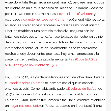
Acuerdo, e Italia llega tardíamente al mismo), pero ese mismo 11 de
diciembre, en un almuerzo cerca del aledaño Ein Karem – descrito
por TE Lawrence en sus memorias,
Seven Pillars of Wisdom
y
recordado y
complementado por Kramer
– el General Allenby corta
en seco las pretensiones francesas, expresadas ahí por el mismo
Picot, de establecer una administración civil conjunta con los
británicos sobre ese territorio. Al hacerlo acaba de hecho, en opinión
de Kramer, con cualquier pretensión futura de una administración
internacional sobre Jerusalén, no obstante los posteriores actos,
resoluciones y documentos que hasta hoy la han anunciado o la
pretenden, entre ellas, destacadamente, la
Res 181 de la AG de
NNUU de 29 de noviembre de 1947
.
En julio de 1922, la Liga de las Naciones encomendó a Gran Bretaña
el
Mandato sobre Palestina
(el nombre con el que se conocía
entonces al país). Como había anticipado la
Declaración Balfour
de
1917, y reconociendo “la histórica conexión del pueblo judío con
Palestina”, Gran Bretaña fue llamada a facilitar el establecimiento de
un
hogar nacional judío
en Palestina, esto es, en Eretz Israel (Tierra