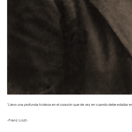
“Llevo una profunda tristeza en el corazón que de vez en cuando debe estallar en
-Franz Liszt-