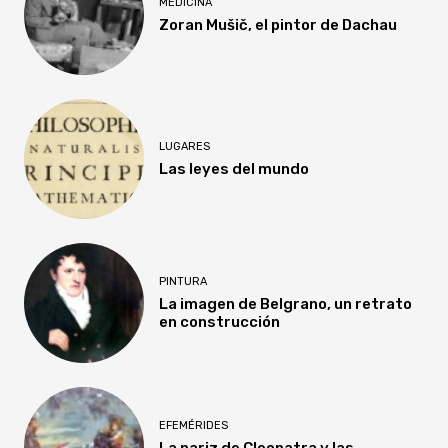
MEDICINA
Zoran Mušič, el pintor de Dachau
LUGARES
Las leyes del mundo
PINTURA
La imagen de Belgrano, un retrato
en construcción
EFEMÉRIDES
La nariz de Cleopatra y las