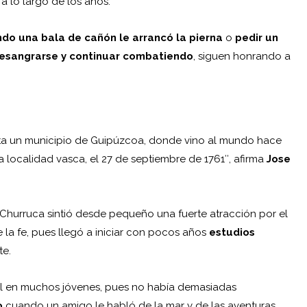
 lo largo de los años.
do una bala de cañón le arrancó la pierna
o
pedir un
 desangrarse y continuar combatiendo
, siguen honrando a
hasta un municipio de Guipúzcoa, donde vino al mundo hace
 localidad vasca, el 27 de septiembre de 1761″, afirma
Jose
, Churruca sintió desde pequeño una fuerte atracción por el
 la fe, pues llegó a iniciar con pocos años
estudios
te.
ual en muchos jóvenes, pues no había demasiadas
o
cuando un amigo le habló de la mar y de las aventuras