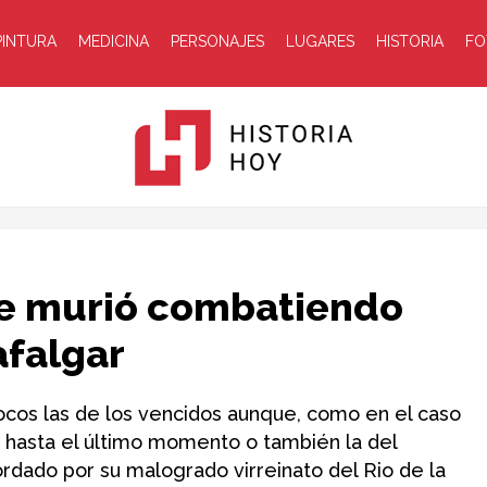
PINTURA
MEDICINA
PERSONAJES
LUGARES
HISTORIA
FO
Historia
ue murió combatiendo
afalgar
cos las de los vencidos aunque, como en el caso
 hasta el último momento o también la del
Hoy
rdado por su malogrado virreinato del Rio de la