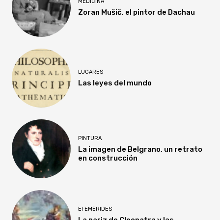
MEDICINA
Zoran Mušič, el pintor de Dachau
LUGARES
Las leyes del mundo
PINTURA
La imagen de Belgrano, un retrato
en construcción
EFEMÉRIDES
La nariz de Cleopatra y las