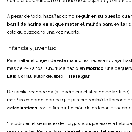
como el de Churruca se han ido desdibujando y olvidando a
A pesar de todo, hazañas como
seguir en su puesto cuan
barril de harina en el que meter el muñón para evitar
este guipuzcoano una vez muerto.
Infancia y juventud
Para hallar el origen de este marino, es necesario viajar 
más de 250 años. “Churruca nació en
Motrico
, una pequeña
Luis Corral
, autor del libro
” Trafalgar”
.
De familia reconocida (su padre era el alcalde de Motrico)
mar. Sin embargo, parece que primero recibió la llamada de
eclesiásticos
con la firme intención de ordenarse sacerdo
“Estudió en el seminario de Burgos, aunque eso era habit
posibilidades. Pero, al final,
dejó el camino del sacerdoci