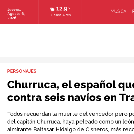
12.9
C
Jueves,
MÚSICA
Agosto 6,
Buenos Aires
2026
PERSONAJES
Churruca, el español q
contra seis navíos en Tr
Todos recuerdan la muerte del vencedor pero po
del capitán Churruca, haya peleado como un león
almirante Baltasar Hidalgo de Cisneros, más reco