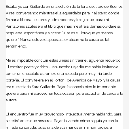
Estaba yo con Gallardo en una edición de la feria del libro de Buenos
Aires, conversando mientras ella aguardaba para ir al stand donde
firmaría libros a lectores y admiradores y le dije que, para mí,
Pantalones azules era el libro que más me atraía. Jamás olvidaré su
respuesta, espontánea y sincera: “¡Ese es el libro que yo menos
quiero!” Nunca estuvo dispuesta a explicarme la causa de tal
sentimiento.
Me es imposible concluir estas líneas sin traer el siguiente recuerdo:
El escritor, poeta y crítico Juan-Jacobo Bajarlía me había invitado a
tomar un chocolate durante cierta soleada pero muy fría tarde
porteña. El convite era en el Tortoni, de Avenida de Mayo, y la causa
era que estaría Sara Gallardo. Bajarlía conocía bien lo importante
que era para mí aprovechar toda ocasión para escuchar de cerca a la
autora.
El encuentro fue muy provechoso, intelectualmente hablando. Sara
se retiró antes que nosotros. Bajarlía viendo cómo seguía yo con la
mirada su partida, puso una de sus manos en mi hombro para