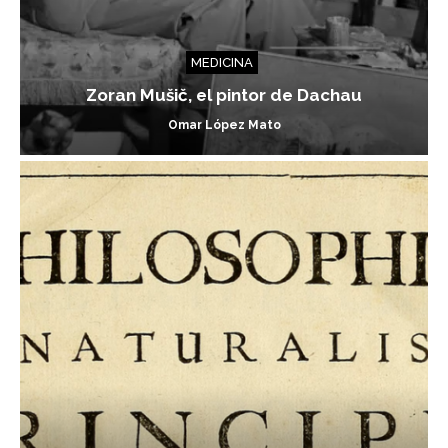
MEDICINA
Zoran Mušič, el pintor de Dachau
Omar López Mato