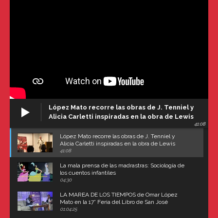
López Mato recorre las obras de J. Tenniel y
Alicia Carletti inspiradas en la obra de Lewis
41:08
Carroll
López Mato recorre las obras de J. Tenniel y
Alicia Carletti inspiradas en la obra de Lewis
Carroll
41:08
La mala prensa de las madrastras: Sociología de
los cuentos infantiles
04:30
LA MAREA DE LOS TIEMPOS de Omar López
Mato en la 17° Feria del Libro de San José
(Uruguay)
01:04:25