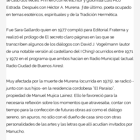
se casó dos veces. Primero con el escritor y guionista Luis Pico
Estrada. Después con Héctor A. Murena. ƒste último, poeta ocupado
en temas esotéricos, espirituales y de la Tradición Hermética.
Fue Sara Gallardo quien en 1977 compiló para Editorial Fraterna y
realizó el prólogo de El secreto claro páginas en las que se
transcriben algunos de los diálogos con David J. Vogelmann (autor
de una notable versión al castellano del I Ching) ocurridos entre 1971
y 1972 en el programa que ambos hacían en Radio Municipal (actual
Radio Ciudad de Buenos Aires).
Muy afectada por la muerte de Murena (ocurrida en 1975), se radicó -
junto con sus hijos- en la residencia cordobesa “El Paraíso”,
propiedad de Manuel Mujica Lainez. Ello le favoreció para la
necesaria reflexión sobre los momentos que atravesaba, contar con
tiempo para la confección de futuras obras así como el diálogo
sereno, sin apuros, no sólo con el dueño de casa sino con otras
personalidades de las artes y las letras que allí acudían invitados por
Manucho.