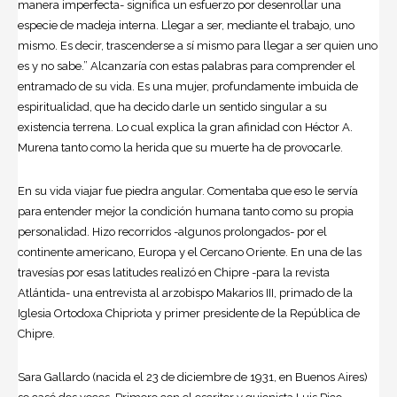
manera imperfecta- significa un esfuerzo por desenrollar una
especie de madeja interna. Llegar a ser, mediante el trabajo, uno
mismo. Es decir, trascenderse a sí mismo para llegar a ser quien uno
es y no sabe.” Alcanzaría con estas palabras para comprender el
entramado de su vida. Es una mujer, profundamente imbuida de
espiritualidad, que ha decido darle un sentido singular a su
existencia terrena. Lo cual explica la gran afinidad con Héctor A.
Murena tanto como la herida que su muerte ha de provocarle.
En su vida viajar fue piedra angular. Comentaba que eso le servía
para entender mejor la condición humana tanto como su propia
personalidad. Hizo recorridos -algunos prolongados- por el
continente americano, Europa y el Cercano Oriente. En una de las
travesías por esas latitudes realizó en Chipre -para la revista
Atlántida- una entrevista al arzobispo Makarios III, primado de la
Iglesia Ortodoxa Chipriota y primer presidente de la República de
Chipre.
Sara Gallardo (nacida el 23 de diciembre de 1931, en Buenos Aires)