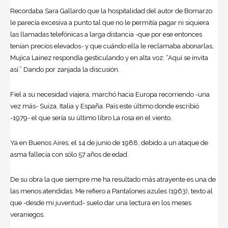
Recordaba Sara Gallardo que la hospitalidad del autor de Bomarzo
le parecía excesiva a punto tal que no le permitía pagar ni siquiera
las llamadas telefónicas a larga distancia -que por ese entonces
tenían precios elevados- y que cuándo ella le reclamaba abonarlas,
Mujica Lainez respondía gesticulando y en alta voz: “Aquí se invita
así.” Dando por zanjada la discusión.
Fiel a su necesidad viajera, marchó hacia Europa recorriendo -una
vez más- Suiza, Italia y España. País este último donde escribió
-1979- el que sería su último libro La rosa en el viento.
Ya en Buenos Aires, el 14 de junio de 1988, debido a un ataque de
asma fallecía con sólo 57 años de edad.
De su obra la que siempre me ha resultado más atrayente es una de
las menos atendidas. Me refiero a Pantalones azules (1963), texto al
que -desde mi juventud- suelo dar una lectura en los meses
veraniegos.