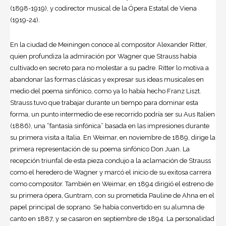
(1898-1919), y codirector musical de la Ópera Estatal de Viena
(1919-24).
En la ciudad de Meiningen conoce al compositor Alexander Ritter,
quien profundiza la admiración por Wagner que Strauss había
cultivado en secreto para no molestar a su padre. Ritter lo motiva a
abandonar las formas clásicas y expresar sus ideas musicales en
medio del poema sinfónico, como ya lo había hecho Franz Liszt.
Strauss tuvo que trabajar durante un tiempo para dominar esta
forma, un punto intermedio de ese recorrido podría ser su Aus Italien
(1886), una “fantasía sinfónica” basada en las impresiones durante
su primera visita a Italia. En Weimar, en noviembre de 1889, dirige la
primera representación de su poema sinfónico Don Juan. La
recepción triunfal de esta pieza condujo a la aclamación de Strauss
como el heredero de Wagner y marcó el inicio de su exitosa carrera
como compositor. También en Weimar, en 1894 dirigió el estreno de
su primera ópera, Guntram, con su prometida Pauline de Ahna en el
papel principal de soprano. Se había convertido en su alumna de
canto en 1887, y se casaron en septiembre de 1894. La personalidad