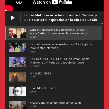
López Mato recorre las obras de J. Tenniel y
Alicia Carletti inspiradas en la obra de Lewis
41:08
Carroll
López Mato recorre las obras de J. Tenniel y
Alicia Carletti inspiradas en la obra de Lewis
Carroll
41:08
La mala prensa de las madrastras: Sociología de
los cuentos infantiles
04:30
LA MAREA DE LOS TIEMPOS de Omar López
Mato en la 17° Feria del Libro de San José
(Uruguay)
01:04:25
MANUEL ORIBE
31:28
Juan María Gutiérrez
26:08
Arte argentino por Enrique Scheinsohn
47:26