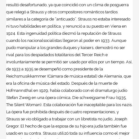
resultó desafortunado, ya que coincidió con un clima de posguerra
que relegó a Strauss y otros compositores románticos tardíos
similares a la categoría de “anticuado”. Strauss no estaba interesado
ni tuvo habilidades en política, y renunció a su puesto en Viena en
1924. Esta ingenuidad política diezmó la reputación de Strauss
cuando los nacionalsocialistas llegaron al poder en 1933. Aunque
pudo manipular a los grandes duques y kaisers, demostró no ser
rival para los despiadados totalitarios del Tercer Reich e
involuntariamente se permitió ser usado por ellos por un tiempo. Así,
de 1933 a 1935 se desempeñó como presidente de la
Reichsmusikkammer (Cámara de música estatal) de
Alemania
, que
era la oficina de música del estado. Después de la muerte de
Hofmannsthal en 1929, había colaborado con el dramaturgo judío
Stefan Zweig en una ópera cómica, Die schweigsame Frau (1935,
The Silent Woman). Esta colaboración fue inaceptable para los nazis.
La ópera fue prohibida después de cuatro representaciones, y
Strauss se vio obligado a trabajar con un libretista no judío, Joseph
Gregor. El hecho de que la esposa de su hijo era judía también fue
usado en su contra. Strauss utilizó toda su influencia como el mejor