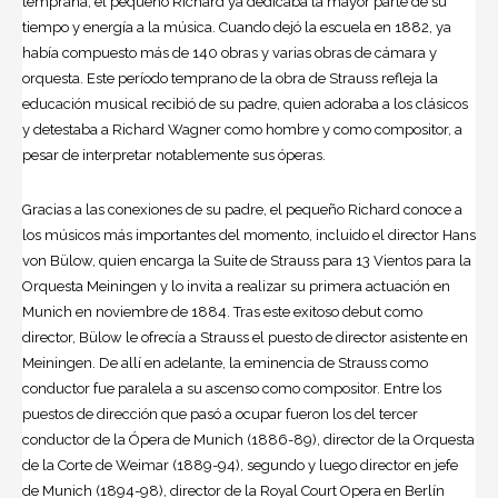
temprana, el pequeño Richard ya dedicaba la mayor parte de su
tiempo y energía a la música. Cuando dejó la escuela en 1882, ya
había compuesto más de 140 obras y varias obras de cámara y
orquesta. Este período temprano de la obra de Strauss refleja la
educación musical recibió de su padre, quien adoraba a los clásicos
y detestaba a Richard Wagner como hombre y como compositor, a
pesar de interpretar notablemente sus óperas.
Gracias a las conexiones de su padre, el pequeño Richard conoce a
los músicos más importantes del momento, incluido el director Hans
von Bülow, quien encarga la Suite de Strauss para 13 Vientos para la
Orquesta Meiningen y lo invita a realizar su primera actuación en
Munich en noviembre de 1884. Tras este exitoso debut como
director, Bülow le ofrecía a Strauss el puesto de director asistente en
Meiningen. De allí en adelante, la eminencia de Strauss como
conductor fue paralela a su ascenso como compositor. Entre los
puestos de dirección que pasó a ocupar fueron los del tercer
conductor de la Ópera de Munich (1886-89), director de la Orquesta
de la Corte de Weimar (1889-94), segundo y luego director en jefe
de Munich (1894-98), director de la Royal Court Opera en Berlín