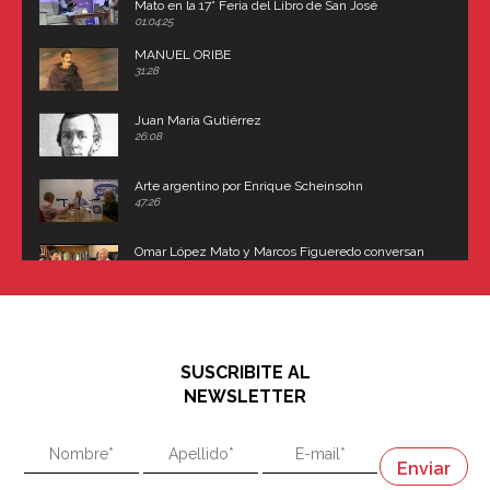
Mato en la 17° Feria del Libro de San José
(Uruguay)
01:04:25
MANUEL ORIBE
31:28
Juan María Gutiérrez
26:08
Arte argentino por Enrique Scheinsohn
47:26
Omar López Mato y Marcos Figueredo conversan
sobre: Revolución de Lavalle y fusilamiento de
Dorrego
16:42
El historiador y editor argentino, Ricardo de Titto,
hablando de el Manco Paz (José María Paz)
48:03
SUSCRIBITE AL
"En política, la estupidez no es una desventaja"
NEWSLETTER
02:58
"En política, la estupidez no es una desventaja"
Napoleón
03:06