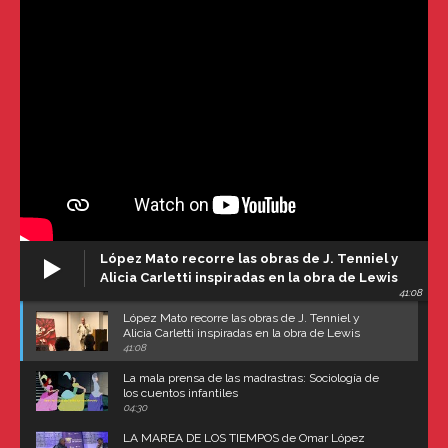
López Mato recorre las obras de J. Tenniel y
Alicia Carletti inspiradas en la obra de Lewis
41:08
Carroll
López Mato recorre las obras de J. Tenniel y
Alicia Carletti inspiradas en la obra de Lewis
Carroll
41:08
La mala prensa de las madrastras: Sociología de
los cuentos infantiles
04:30
LA MAREA DE LOS TIEMPOS de Omar López