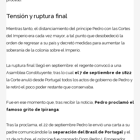
Tensión y ruptura final
Mientras tanto, el distanciamiento del príncipe Pedro con las Cortes
del Imperio era cada vez mayor, a tal punto que desobedeció la
orden de regresar a su país y decretó medidas para aumentar la
soberanía de la colonia sobre el Imperio.
La ruptura final llegó en septiembre: el regente convocó a una
Asamblea Constituyente, tras lo cual
el 7 de septiembre de 1822
la Corte anuló desde Portugal todos los actos de gobierno de Pedro y
le retiró el poco poder restante que conservaba.
Fue en ese momento que, tras recibir la noticia,
Pedro proclamó el
famoso grito de Ipiranga
:
Tras la proclama, el 22 de septiembre Pedro le envió una carta a su
padre comunicándole la
separación del Brasil de Portugal
y el
12 de octubre, el príncipe fue coronado Dom Pedro I, Emperador