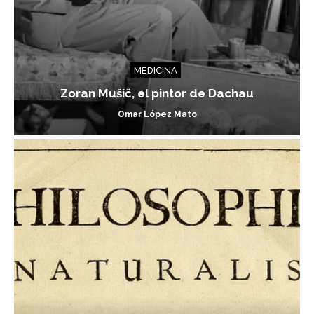
MEDICINA
Zoran Mušič, el pintor de Dachau
Omar López Mato