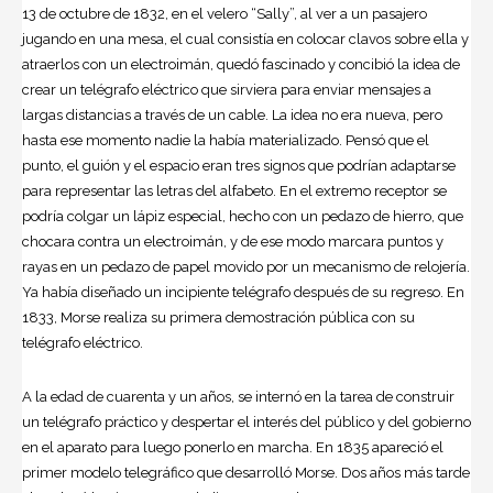
13 de octubre de 1832, en el velero “Sally”, al ver a un pasajero
jugando en una mesa, el cual consistía en colocar clavos sobre ella y
atraerlos con un electroimán, quedó fascinado y concibió la idea de
crear un telégrafo eléctrico que sirviera para enviar mensajes a
largas distancias a través de un cable. La idea no era nueva, pero
hasta ese momento nadie la había materializado. Pensó que el
punto, el guión y el espacio eran tres signos que podrían adaptarse
para representar las letras del alfabeto. En el extremo receptor se
podría colgar un lápiz especial, hecho con un pedazo de hierro, que
chocara contra un electroimán, y de ese modo marcara puntos y
rayas en un pedazo de papel movido por un mecanismo de relojería.
Ya había diseñado un incipiente telégrafo después de su regreso. En
1833, Morse realiza su primera demostración pública con su
telégrafo eléctrico.
A la edad de cuarenta y un años, se internó en la tarea de construir
un telégrafo práctico y despertar el interés del público y del gobierno
en el aparato para luego ponerlo en marcha. En 1835 apareció el
primer modelo telegráfico que desarrolló Morse. Dos años más tarde