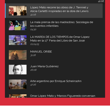
41:08
Carroll
López Mato recorre las obras de J. Tenniel y
Alicia Carletti inspiradas en la obra de Lewis
Carroll
41:08
La mala prensa de las madrastras: Sociología de
los cuentos infantiles
04:30
LA MAREA DE LOS TIEMPOS de Omar López
Mato en la 17° Feria del Libro de San José
(Uruguay)
01:04:25
MANUEL ORIBE
31:28
Juan María Gutiérrez
26:08
Arte argentino por Enrique Scheinsohn
47:26
Omar López Mato y Marcos Figueredo conversan
sobre: Revolución de Lavalle y fusilamiento de
Dorrego
16:42