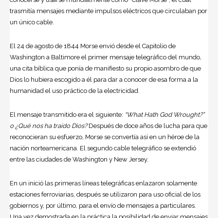
trasmitía mensajes mediante impulsos eléctricos que circulaban por
un único cable.
El 24 de agosto de 1844 Morse envió desde el Capitolio de
Washington a Baltimore el primer mensaje telegráfico del mundo,
una cita bíblica que ponía de manifiesto su propio asombro de que
Dios lo hubiera escogido a él para dar a conocer de esa forma a la
humanidad el uso práctico de la electricidad.
El mensaje transmitido era el siguiente:
“What Hath God Wrought?”
o ¿Qué nos ha traído Dios?
Después de doce años de lucha para que
reconocieran su esfuerzo, Morse se convertía así en un héroe de la
nación norteamericana. El segundo cable telegráfico se extendió
entre las ciudades de Washington y New Jersey.
En un inició las primeras líneas telegráficas enlazaron solamente
estaciones ferroviarias, después se utilizaron para uso oficial de los
gobiernos y, por último, para el envío de mensajes a particulares.
Una vez demostrada en la práctica la posibilidad de enviar mensajes