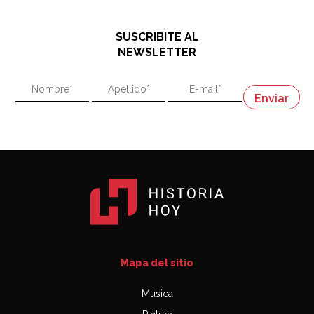
El historiador y editor argentino, Ricardo de Titto,
hablando de el Manco Paz (José María Paz)
48:03
SUSCRIBITE AL
"En política, la estupidez no es una desventaja"
NEWSLETTER
02:58
"En política, la estupidez no es una desventaja"
Napoleón
03:06
Mapa del sitio
Música