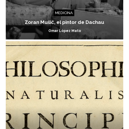
MEDICINA
Zoran Mušič, el pintor de Dachau
Omar López Mato