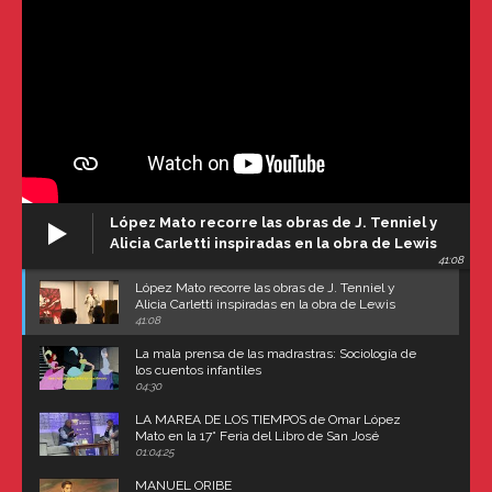
López Mato recorre las obras de J. Tenniel y
Alicia Carletti inspiradas en la obra de Lewis
41:08
Carroll
López Mato recorre las obras de J. Tenniel y
Alicia Carletti inspiradas en la obra de Lewis
Carroll
41:08
La mala prensa de las madrastras: Sociología de
los cuentos infantiles
04:30
LA MAREA DE LOS TIEMPOS de Omar López
Mato en la 17° Feria del Libro de San José
(Uruguay)
01:04:25
MANUEL ORIBE