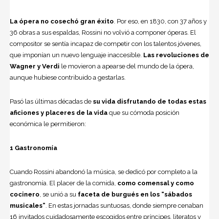
La ópera no cosechó gran éxito
. Por eso, en 1830, con 37 años y
36 obras a sus espaldas, Rossini no vol­vió a componer óperas. El
compositor se sentía incapaz de com­petir con los talentos jóvenes,
que imponían un nuevo lenguaje inacce­sible.
Las revoluciones de
Wagner y Verdi
le movieron a apearse del mun­do de la ópera,
aunque hubiese con­tribuido a gestarlas.
Pasó las últimas décadas de
su vida disfrutando de todas estas
aficiones y placeres de la vida
que su cómoda posición
económica le permitieron:
1 Gastronomía
Cuando Rossini abandonó la música, se dedicó por completo a la
gastronomía. El placer de la comida,
como comensal y como
cocinero
, se unió a su
faceta de
burgués en los “sábados
musicales”
. En estas jornadas suntuo­sas, donde siempre cenaban
16 invita­dos cuidadosamente escogidos entre príncipes, literatos y