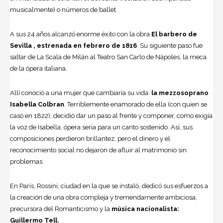
musicalmente) o números de
ballet
.
A sus 24 años alcanzó enorme éxito con la obra
El barbero de
Sevilla
, estrenada en febrero de 1816
. Su siguiente paso fue
saltar de La Scala de Milán al Teatro San Carlo de Nápoles, la meca
de la ópera italiana.
Allí conoció a una mujer que cambiaría su vida:
la mezzoso­prano
Isabella Colbran
. Terriblemente enamorado de ella (con quien se
casó en 1822), decidió dar un paso al frente y componer, como exigía
la voz de Isabella, ópera seria para un canto sostenido. Así, sus
composiciones perdieron brillantez, pero el dinero y el
reconocimiento social no dejaron de afluir al matrimonio sin
problemas.
En París,
Rossini
, ciudad en la que se instaló, dedicó sus esfuerzos a
la creación de una obra compleja y tre­mendamente ambiciosa,
precursora del Romanticismo y la
música nacio­nalista:
Guillermo Tell.