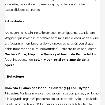
estadistas, rebosa­ba el lujo en la vajilla, la decoración y las
especialidades culinarias.
2 Amistades
A Gioacchino Ros­sini no se le cono­cen enemigos. Incluso Richard
Wagner, que no acostumbraba a admirar a nadie, escribió de él que
era “el primer hombre grande y digno de veneración con el que
había tropezado en el mundo artístico”. Entre sus fieles se cuentan
Gustave Doré,
Alejandro Dumas
y el barón de Rothschild
, y
fue el introductor de
Bellini y Donizetti en el mundo de la
ópera.
3 Relaciones
Convivió 14 años con Isabella Colbran y 39 con Olympe
Pélissier.
Por la primera cambió su forma de componer, y en torno
a la segunda organizó por completo su existencia. Solo un episo­dio
de sífilis contraída en 1833 arroja sombras sobre la fidelidad de