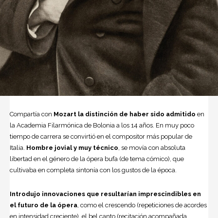
Compartía con
Mozart la distinción de haber sido admitido
en
la Academia Filarmónica de Bolonia a los 14 años. En muy poco
tiempo de carrera se convir­tió en el compositor más popular de
Italia.
Hombre jovial y muy técnico
, se movía con absoluta
libertad en el gé­nero de la ópera bufa (de tema cómi­co), que
cultivaba en completa sinto­nía con los gustos de la época.
Introdujo innovaciones que resul­tarían imprescindibles en
el futuro de la ópera
, como el crescendo (repeticio­nes de acordes
en intensidad crecien­te), el bel canto (recitación acompaña­da