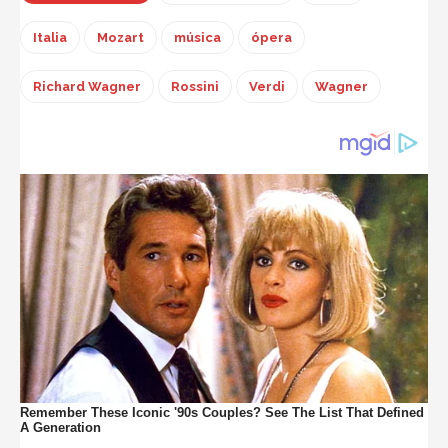
Italia
Mozart
música
ópera
Richard Wagner
Rossini
Verdi
Wagner