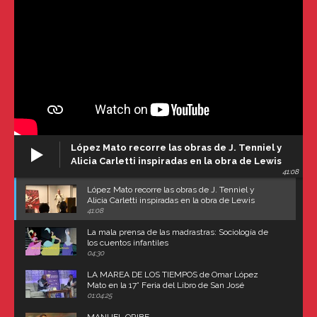
López Mato recorre las obras de J. Tenniel y
Alicia Carletti inspiradas en la obra de Lewis
41:08
Carroll
López Mato recorre las obras de J. Tenniel y
Alicia Carletti inspiradas en la obra de Lewis
Carroll
41:08
La mala prensa de las madrastras: Sociología de
los cuentos infantiles
04:30
LA MAREA DE LOS TIEMPOS de Omar López
Mato en la 17° Feria del Libro de San José
(Uruguay)
01:04:25