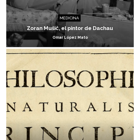
MEDICINA
Zoran Mušič, el pintor de Dachau
Omar López Mato