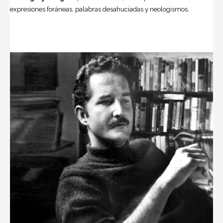
expresiones foráneas, palabras desahuciadas y neologismos.