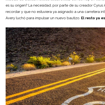
es su origen? La necesidad, por parte de su creador Cyrus A
recordar y que no estuviera ya asignado a una carretera int
Avery luchó para impulsar un nuevo bautizo.
El resto ya es