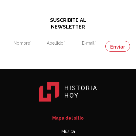
El historiador y editor argentino, Ricardo de Titto,
hablando de el Manco Paz (José María Paz)
48:03
SUSCRIBITE AL
"En política, la estupidez no es una desventaja"
NEWSLETTER
02:58
"En política, la estupidez no es una desventaja"
Napoleón
03:06
Mapa del sitio
Música