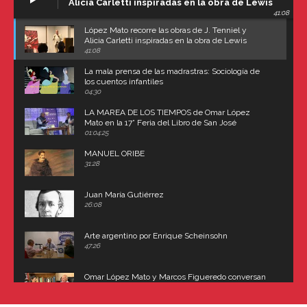
Alicia Carletti inspiradas en la obra de Lewis
41:08
Carroll
López Mato recorre las obras de J. Tenniel y
Alicia Carletti inspiradas en la obra de Lewis
Carroll
41:08
La mala prensa de las madrastras: Sociología de
los cuentos infantiles
04:30
LA MAREA DE LOS TIEMPOS de Omar López
Mato en la 17° Feria del Libro de San José
(Uruguay)
01:04:25
MANUEL ORIBE
31:28
Juan María Gutiérrez
26:08
Arte argentino por Enrique Scheinsohn
47:26
Omar López Mato y Marcos Figueredo conversan
sobre: Revolución de Lavalle y fusilamiento de
Dorrego
16:42