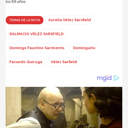
los 88 años.
Aurelia Vélez Sársfield
TEMAS DE LA NOTA
DALMACIO VÉLEZ SARSFIELD
Domingo Faustino Sarmiento
Dominguito
Facundo Quiroga
Vélez Sarfield