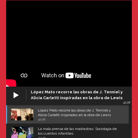
López Mato recorre las obras de J. Tenniel y
Alicia Carletti inspiradas en la obra de Lewis
41:08
Carroll
López Mato recorre las obras de J. Tenniel y
Alicia Carletti inspiradas en la obra de Lewis
Carroll
41:08
La mala prensa de las madrastras: Sociología de
los cuentos infantiles
04:30