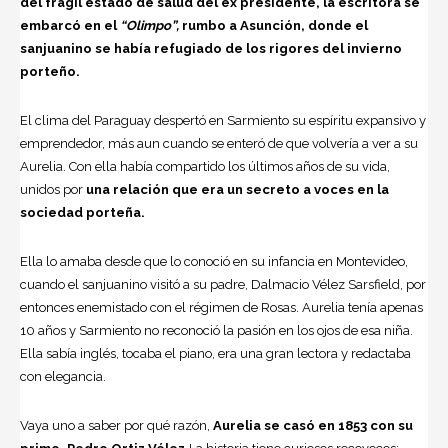
del frágil estado de salud del ex presidente, la escritora se
embarcó en el
“Olimpo”,
rumbo a Asunción, donde el
sanjuanino se había refugiado de los rigores del invierno
porteño.
El clima del Paraguay despertó en Sarmiento su espíritu expansivo y
emprendedor, más aun cuando se enteró de que volvería a ver a su
Aurelia. Con ella había compartido los últimos años de su vida,
unidos por
una relación que era un secreto a voces en la
sociedad porteña.
Ella lo amaba desde que lo conoció en su infancia en Montevideo,
cuando el sanjuanino visitó a su padre, Dalmacio Vélez Sarsfield, por
entonces enemistado con el régimen de Rosas. Aurelia tenía apenas
10 años y Sarmiento no reconoció la pasión en los ojos de esa niña.
Ella sabía inglés, tocaba el piano, era una gran lectora y redactaba
con elegancia.
Vaya uno a saber por qué razón,
Aurelia se casó en 1853 con su