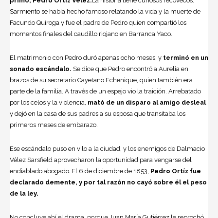
primo, Pedro Ortiz Vélez.
La historia tiene curiosos recovecos:
Sarmiento se había hecho famoso relatando la vida y la muerte de
Facundo Quiroga y fue el padre de Pedro quien compartió los
momentos finales del caudillo riojano en Barranca Yaco.
El matrimonio con Pedro duró apenas ocho meses, y
terminó en un
sonado escándalo.
Se dice que Pedro encontró a Aurelia en
brazos de su secretario Cayetano Echenique, quien también era
parte de la familia. A través de un espejo vio la traición. Arrebatado
por los celos y la violencia,
mató de un disparo al amigo desleal
y dejó en la casa de sus padres a su esposa que transitaba los
primeros meses de embarazo.
Ese escándalo puso en vilo a la ciudad, y los enemigos de Dalmacio
Vélez Sarsfield aprovecharon la oportunidad para vengarse del
endiablado abogado
.
El 6 de diciembre de 1853,
Pedro Ortíz fue
declarado demente, y por tal razón no cayó sobre él el peso
de la ley.
No concluye ahí el drama, porque Juan María Gutiérrez le reprochó