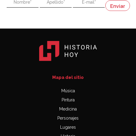
"En política, la estupidez no es una desventaja"
Napoleón
03:06
Mapa del sitio
Música
Pintura
Medicina
Personajes
Lugares