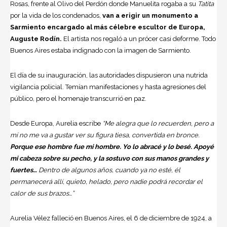
Rosas, frente al Olivo del Perdón donde Manuelita rogaba a su
Tatita
por la vida de los condenados,
van a erigir un monumento a
Sarmiento encargado al más célebre escultor de Europa,
Auguste Rodín.
El artista nos regaló a un prócer casi deforme. Todo
Buenos Aires estaba indignado con la imagen de Sarmiento.
El día de su inauguración, las autoridades dispusieron una nutrida
vigilancia policial. Temían manifestaciones y hasta agresiones del
público, pero el homenaje transcurrió en paz.
Desde Europa, Aurelia escribe
“Me alegra que lo recuerden, pero a
mí no me va a gustar ver su figura tiesa, convertida en bronce.
Porque ese hombre fue mi hombre. Yo lo abracé y lo besé. Apoyé
mi cabeza sobre su pecho, y la sostuvo con sus manos grandes y
fuertes…
Dentro de algunos años, cuando ya no esté, él
permanecerá allí, quieto, helado, pero nadie podrá recordar el
calor de sus brazos…”
Aurelia Vélez falleció en Buenos Aires, el 6 de diciembre de 1924, a