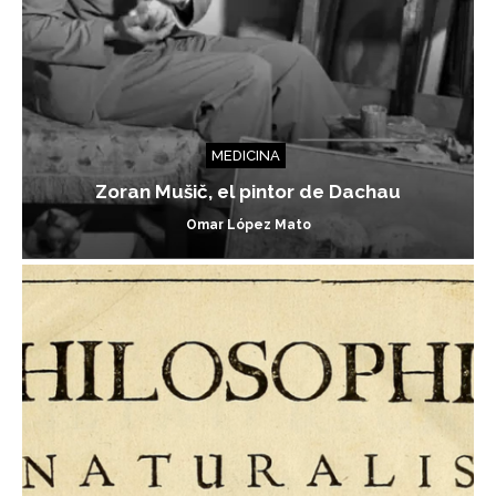
MEDICINA
Zoran Mušič, el pintor de Dachau
Omar López Mato