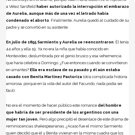
a Vélez Sarsfield
haber autorizado la interrupción el embarazo
de Aurelia, aunque más de una vez el letrado había
condenado el aborto
. Finalmente, Aurelia quedó al cuidado de su
padre y se convirtió en su asistente.
En julio de 1855 Sarmiento y Aurelia se reencontraron
. Él tenía
44 años y ella 19. Ya no era la niña que había conocido en
Montevideo, deslumbrada por el genio brusco y esa vehemencia
que haría célebre a Domingo. ¿Fue entonces cuando se convirtieron
en amantes?
Ella era esclava de su pasado y él aún estaba
casado con Benita Martínez Pastoriza
(otra complicada historia
amorosa, porque en la vida del autor del Facundo, nada podía ser
fácil).
No era el momento de hacer público este romance
del hombre
que habría de ser presidente de los argentinos con una
mujer tan joven.
Pero algo precipitó el desenlace de este drama de
reminiscencias shakespearianas. ¿Acaso fue el mismo Sarmiento
quien decidió que él y Benita vivieran en la misma cuadra que los