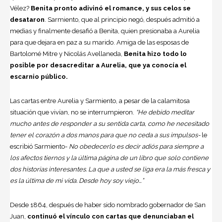
Vélez?
Benita pronto adivinó el romance, y sus celos se
desataron
. Sarmiento, que al principio negó, después admitió a
medias y finalmente desafió a Benita, quien presionaba a Aurelia
para que dejara en paz a su marido. Amiga de las esposas de
Bartolomé Mitre y Nicolás Avellaneda,
Benita hizo todo lo
posible por desacreditar a Aurelia, que ya conocía el
escarnio público.
Las cartas entre Aurelia y Sarmiento, a pesar de la calamitosa
situación que vivían, no se interrumpieron.
“He debido meditar
mucho antes de responder a su sentida carta, como he necesitado
tener el corazón a dos manos para que no ceda a sus impulsos-
le
escribió Sarmiento-
No obedecerlo es decir adiós para siempre a
los afectos tiernos y la última página de un libro que solo contiene
dos historias interesantes. La que a usted se liga era la más fresca y
es la última de mi vida. Desde hoy soy viejo…”
Desde 1864, después de haber sido nombrado gobernador de San
Juan,
continuó el vínculo con cartas que denunciaban el