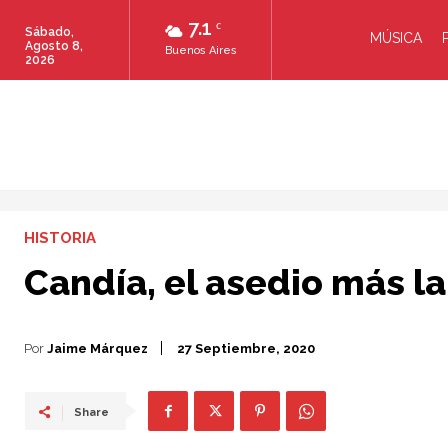
7.1
C
Sábado,
MÚSICA
Agosto 8,
Buenos Aires
2026
HISTORIA
Candía, el asedio más la
Por
Jaime Márquez
27 Septiembre, 2020
Share