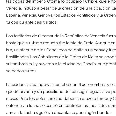
las tropas del Imperio Otomano ocuparon Chipre, que ento
Venecia. Incluso a pesar de la creación de una coalición (l
España, Venecia, Génova, los Estados Pontificios y la Orden
turcos durante casi 3 siglos.
Los territorios de ultramar de la República de Venecia fue
hasta que su último reducto fue la isla de Creta. Aunque en
isla, un ataque de los Caballeros de Malta a un convoy tur
hostilidades. Los Caballeros de la Orden de Malta se apod
sultán Ibrahim I, y huyeron a la ciudad de Candía, que pr
soldados turcos.
La ciudad sitiada apenas contaba con 6.000 hombres y esca
quedó aislada y sin posibilidad de conseguir agua salvo p
meses. Pero los defensores no daban su brazo a torcer, y 
entonces la lucha se centró en controlar las líneas de sum
aun así la lucha siguió sin decantarse por ningún bando.