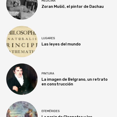
MEDICINA
Zoran Mušič, el pintor de Dachau
LUGARES
Las leyes del mundo
PINTURA
La imagen de Belgrano, un retrato
en construcción
EFEMÉRIDES
La nariz de Cleopatra y las