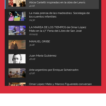
Alicia Carletti inspiradas en la obra de Lewis
Carroll
41:08
La mala prensa de las madrastras: Sociología de
los cuentos infantiles
04:30
LA MAREA DE LOS TIEMPOS de Omar López
Mato en la 17° Feria del Libro de San José
(Uruguay)
01:04:25
MANUEL ORIBE
31:28
Juan María Gutiérrez
26:08
Arte argentino por Enrique Scheinsohn
47:26
Omar López Mato y Marcos Figueredo conversan
sobre: Revolución de Lavalle y fusilamiento de
Dorrego
16:42
El historiador y editor argentino, Ricardo de Titto,
hablando de el Manco Paz (José María Paz)
48:03