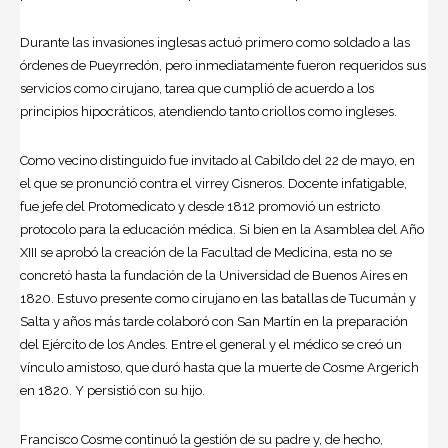
Durante las invasiones inglesas actuó primero como soldado a las
órdenes de Pueyrredón, pero inmediatamente fueron requeridos sus
servicios como cirujano, tarea que cumplió de acuerdo a los
principios hipocráticos, atendiendo tanto criollos como ingleses.
Como vecino distinguido fue invitado al Cabildo del 22 de mayo, en
el que se pronunció contra el virrey Cisneros. Docente infatigable,
fue jefe del Protomedicato y desde 1812 promovió un estricto
protocolo para la educación médica. Si bien en la Asamblea del Año
XIII se aprobó la creación de la Facultad de Medicina, esta no se
concretó hasta la fundación de la Universidad de Buenos Aires en
1820. Estuvo presente como cirujano en las batallas de Tucumán y
Salta y años más tarde colaboró con San Martín en la preparación
del Ejército de los Andes. Entre el general y el médico se creó un
vínculo amistoso, que duró hasta que la muerte de Cosme Argerich
en 1820. Y persistió con su hijo.
Francisco Cosme continuó la gestión de su padre y, de hecho,