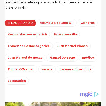
bisabuelo de la célebre pianista Marta Argerich era bisnieto de
Cosme Argerich.
Asamblea del año XIII
Cisneros
TEMAS DE LA NOTA
Cosme Mariano Argerich
fiebre amarilla
Francisco Cosme Argerich
Juan Manuel Blanes
Juan Manuel de Rosas
Manuel Dorrego
médico
Miguel OGorman
vacuna
vacuna antivariólica
vacunación