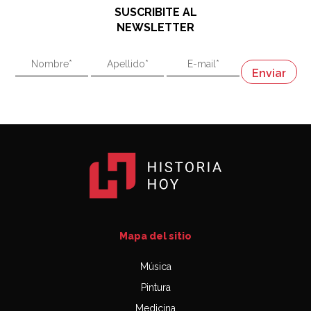
SUSCRIBITE AL
"En política, la estupidez no es una desventaja"
NEWSLETTER
02:58
"En política, la estupidez no es una desventaja"
Napoleón
03:06
Mapa del sitio
Música
Pintura
Medicina