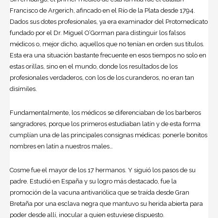
Francisco de Argerich, afincado en el Río de la Plata desde 1794.
Dados sus dotes profesionales, ya era examinador del Protomedicato
fundado por el Dr. Miguel O’Gorman para distinguir los falsos
médicos o, mejor dicho, aquellos que no tenían en orden sus títulos.
Esta era una situación bastante frecuente en esos tiempos no solo en
estas orillas, sino en el mundo, donde los resultados de los
profesionales verdaderos, con los de los curanderos, no eran tan
disímiles.
Fundamentalmente, los médicos se diferenciaban de los barberos
sangradores, porque los primeros estudiaban latín y de esta forma
cumplían una de las principales consignas médicas: ponerle bonitos
nombres en latín a nuestros males…
Cosme fue el mayor de los 17 hermanos. Y siguió los pasos de su
padre. Estudió en España y su logro más destacado, fue la
promoción de la vacuna antivariólica que se traída desde Gran
Bretaña por una esclava negra que mantuvo su herida abierta para
poder desde allí, inocular a quien estuviese dispuesto.