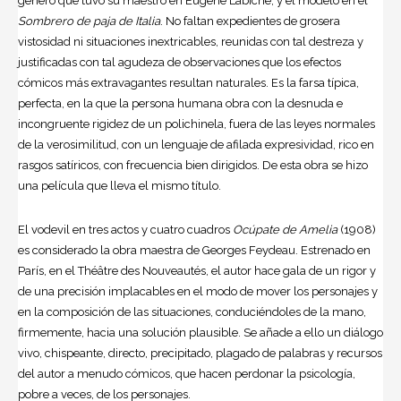
género que tuvo su maestro en Eugène Labiche, y el modelo en el
Sombrero de paja de Italia
. No faltan expedientes de grosera
vistosidad ni situaciones inextricables, reunidas con tal destreza y
justificadas con tal agudeza de observaciones que los efectos
cómicos más extravagantes resultan naturales. Es la farsa típica,
perfecta, en la que la persona humana obra con la desnuda e
incongruente rigidez de un polichinela, fuera de las leyes normales
de la verosimilitud, con un lenguaje de afilada expresividad, rico en
rasgos satíricos, con frecuencia bien dirigidos. De esta obra se hizo
una película que lleva el mismo título.
El vodevil en tres actos y cuatro cuadros
Ocúpate de Amelia
(1908)
es considerado la obra maestra de Georges Feydeau. Estrenado en
París, en el Théâtre des Nouveautés, el autor hace gala de un rigor y
de una precisión implacables en el modo de mover los personajes y
en la composición de las situaciones, conduciéndoles de la mano,
firmemente, hacia una solución plausible. Se añade a ello un diálogo
vivo, chispeante, directo, precipitado, plagado de palabras y recursos
del autor a menudo cómicos, que hacen perdonar la psicología,
pobre a veces, de los personajes.