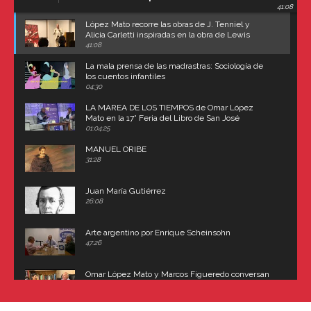
41:08
Carroll
López Mato recorre las obras de J. Tenniel y
Alicia Carletti inspiradas en la obra de Lewis
Carroll
41:08
La mala prensa de las madrastras: Sociología de
los cuentos infantiles
04:30
LA MAREA DE LOS TIEMPOS de Omar López
Mato en la 17° Feria del Libro de San José
(Uruguay)
01:04:25
MANUEL ORIBE
31:28
Juan María Gutiérrez
26:08
Arte argentino por Enrique Scheinsohn
47:26
Omar López Mato y Marcos Figueredo conversan
sobre: Revolución de Lavalle y fusilamiento de
Dorrego
16:42