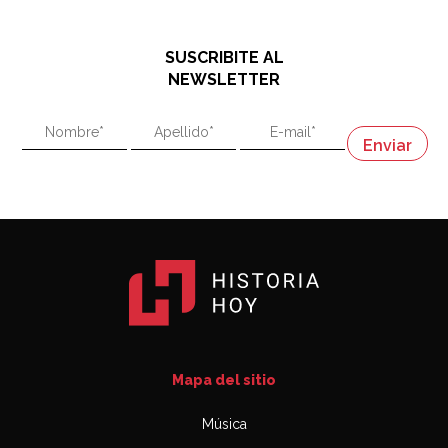
El historiador y editor argentino, Ricardo de Titto,
hablando de el Manco Paz (José María Paz)
48:03
SUSCRIBITE AL
"En política, la estupidez no es una desventaja"
NEWSLETTER
02:58
"En política, la estupidez no es una desventaja"
Napoleón
03:06
Mapa del sitio
Música