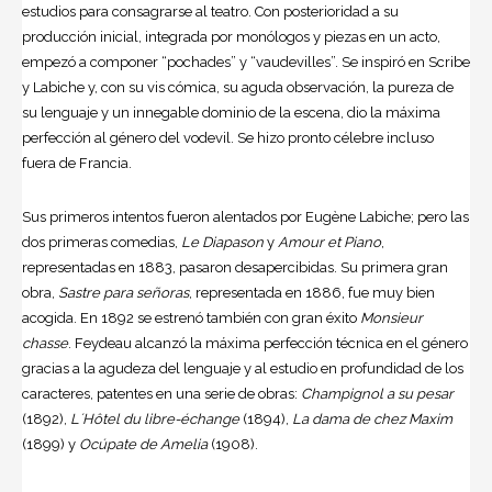
estudios para consagrarse al teatro. Con posterioridad a su
producción inicial, integrada por monólogos y piezas en un acto,
empezó a componer “pochades” y “vaudevilles”. Se inspiró en Scribe
y Labiche y, con su vis cómica, su aguda observación, la pureza de
su lenguaje y un innegable dominio de la escena, dio la máxima
perfección al género del vodevil. Se hizo pronto célebre incluso
fuera de Francia.
Sus primeros intentos fueron alentados por Eugène Labiche; pero las
dos primeras comedias,
Le Diapason
y
Amour et Piano
,
representadas en 1883, pasaron desapercibidas. Su primera gran
obra,
Sastre para señoras
, representada en 1886, fue muy bien
acogida. En 1892 se estrenó también con gran éxito
Monsieur
chasse
. Feydeau alcanzó la máxima perfección técnica en el género
gracias a la agudeza del lenguaje y al estudio en profundidad de los
caracteres, patentes en una serie de obras:
Champignol a su pesar
(1892),
L´Hôtel du libre-échange
(1894),
La dama de chez Maxim
(1899) y
Ocúpate de Amelia
(1908).