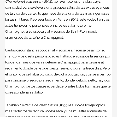
Champignol a su pesar
(1892), por ejemplo, es una obra cuya
comicidad bufa se eleva a una graciosa sátira de las extravagancias
de la vida de cuartel, lo que hace de ella una de las más ingeniosas
farsas militares. Representado en París en 1892, este vodevil en tres
actos tiene como personajes principales al famoso pintor
Champignol, a su esposa y al vizconde de Saint-Florimond,
enamorado de la señora Champignol.
Ciertas circunstancias obligan al vizconde a hacerse pasar por el
marido, y bajo esta personalidad es hallado en casa de la señora por
los gendarmes que van a detener a Champignol para llevarle al
regimiento donde tiene que prestar servicio durante trece días. Pero
el pintor, que se había olvidado de dicha obligación, vuelve a tiempo
para dirigirse presuroso al regimiento, donde, debido a ello, hay dos
Champignol, de los cuales el verdadero sufre todos los males que le
corresponderían al falso.
También
La dama de chez Maxim
(1899) es uno de los ejemplos
más perfectos de técnica vodevilesca y una muestra eminente del