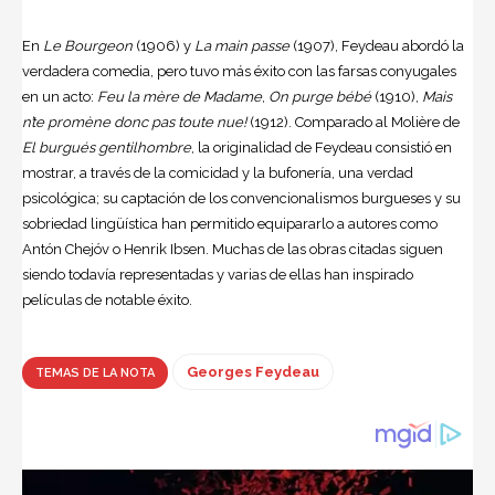
En
Le Bourgeon
(1906) y
La main passe
(1907), Feydeau abordó la
verdadera comedia, pero tuvo más éxito con las farsas conyugales
en un acto:
Feu la mère de Madame
,
On purge bébé
(1910),
Mais
n’te promène donc pas toute nue!
(1912). Comparado al Molière de
El burgués gentilhombre
, la originalidad de Feydeau consistió en
mostrar, a través de la comicidad y la bufonería, una verdad
psicológica; su captación de los convencionalismos burgueses y su
sobriedad lingüística han permitido equipararlo a autores como
Antón Chejóv o Henrik Ibsen. Muchas de las obras citadas siguen
siendo todavía representadas y varias de ellas han inspirado
películas de notable éxito.
Georges Feydeau
TEMAS DE LA NOTA