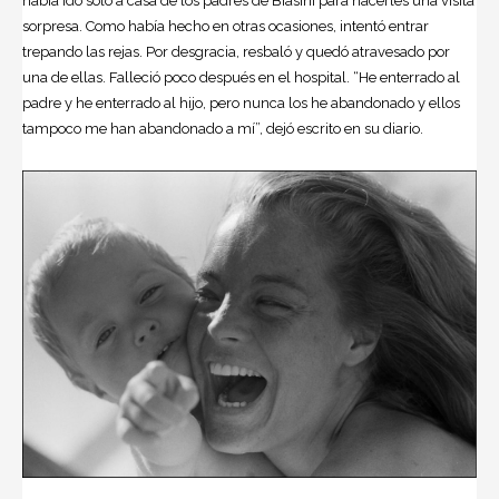
había ido solo a casa de los padres de Biasini para hacerles una visita
sorpresa. Como había hecho en otras ocasiones, intentó entrar
trepando las rejas. Por desgracia, resbaló y quedó atravesado por
una de ellas. Falleció poco después en el hospital. “He enterrado al
padre y he enterrado al hijo, pero nunca los he abandonado y ellos
tampoco me han abandonado a mí”, dejó escrito en su diario.