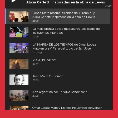
Alicia Carletti inspiradas en la obra de Lewis
41:08
Carroll
López Mato recorre las obras de J. Tenniel y
Alicia Carletti inspiradas en la obra de Lewis
Carroll
41:08
La mala prensa de las madrastras: Sociología de
los cuentos infantiles
04:30
LA MAREA DE LOS TIEMPOS de Omar López
Mato en la 17° Feria del Libro de San José
(Uruguay)
01:04:25
MANUEL ORIBE
31:28
Juan María Gutiérrez
26:08
Arte argentino por Enrique Scheinsohn
47:26
Omar López Mato y Marcos Figueredo conversan
sobre: Revolución de Lavalle y fusilamiento de
Dorrego
16:42