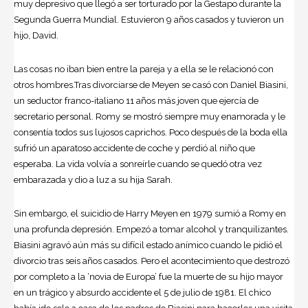
muy depresivo que llegó a ser torturado por la Gestapo durante la
Segunda Guerra Mundial. Estuvieron 9 años casados y tuvieron un
hijo, David.
Las cosas no iban bien entre la pareja y a ella se le relacionó con
otros hombres.Tras divorciarse de Meyen se casó con Daniel Biasini,
un seductor franco-italiano 11 años más joven que ejercía de
secretario personal. Romy se mostró siempre muy enamorada y le
consentía todos sus lujosos caprichos. Poco después de la boda ella
sufrió un aparatoso accidente de coche y perdió al niño que
esperaba. La vida volvía a sonreírle cuando se quedó otra vez
embarazada y dio a luz a su hija Sarah.
Sin embargo, el suicidio de Harry Meyen en 1979 sumió a Romy en
una profunda depresión. Empezó a tomar alcohol y tranquilizantes.
Biasini agravó aún más su difícil estado anímico cuando le pidió el
divorcio tras seis años casados. Pero el acontecimiento que destrozó
por completo a la ‘novia de Europa’ fue la muerte de su hijo mayor
en un trágico y absurdo accidente el 5 de julio de 1981. El chico