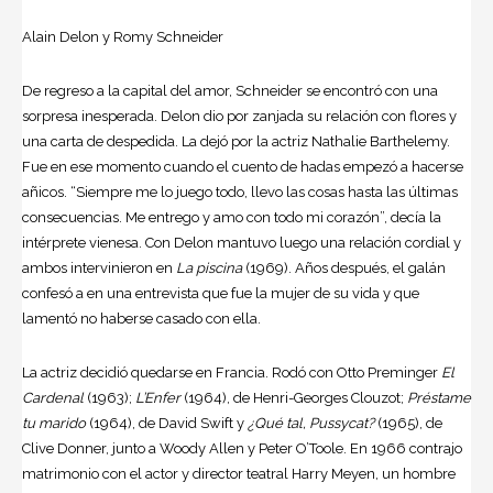
Alain Delon y Romy Schneider
De regreso a la capital del amor, Schneider se encontró con una
sorpresa inesperada. Delon dio por zanjada su relación con flores y
una carta de despedida. La dejó por la actriz Nathalie Barthelemy.
Fue en ese momento cuando el cuento de hadas empezó a hacerse
añicos. “Siempre me lo juego todo, llevo las cosas hasta las últimas
consecuencias. Me entrego y amo con todo mi corazón”, decía la
intérprete vienesa. Con Delon mantuvo luego una relación cordial y
ambos intervinieron en
La piscina
(1969). Años después, el galán
confesó a en una entrevista que fue la mujer de su vida y que
lamentó no haberse casado con ella.
La actriz decidió quedarse en Francia. Rodó con Otto Preminger
El
Cardenal
(1963);
L’Enfer
(1964), de Henri-Georges Clouzot;
Préstame
tu marido
(1964), de David Swift y
¿Qué tal, Pussycat?
(1965), de
Clive Donner, junto a Woody Allen y Peter O’Toole. En 1966 contrajo
matrimonio con el actor y director teatral Harry Meyen, un hombre