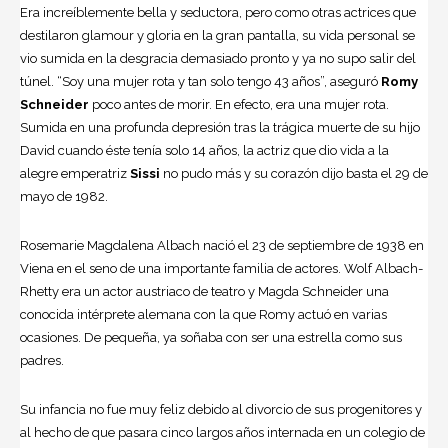
Era increíblemente bella y seductora, pero como otras actrices que
destilaron glamour y gloria en la gran pantalla, su vida personal se
vio sumida en la desgracia demasiado pronto y ya no supo salir del
túnel. “Soy una mujer rota y tan solo tengo 43 años”, aseguró
Romy
Schneider
poco antes de morir. En efecto, era una mujer rota.
Sumida en una profunda depresión tras la trágica muerte de su hijo
David cuando éste tenía solo 14 años, la actriz que dio vida a la
alegre emperatriz
Sissi
no pudo más y su corazón dijo basta el 29 de
mayo de 1982.
Rosemarie Magdalena Albach nació el 23 de septiembre de 1938 en
Viena en el seno de una importante familia de actores. Wolf Albach-
Rhetty era un actor austriaco de teatro y Magda Schneider una
conocida intérprete alemana con la que Romy actuó en varias
ocasiones. De pequeña, ya soñaba con ser una estrella como sus
padres.
Su infancia no fue muy feliz debido al divorcio de sus progenitores y
al hecho de que pasara cinco largos años internada en un colegio de