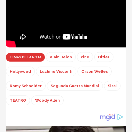
Alain Delon
cine
Hitler
TEMAS DE LA NOTA
Hollywood
Luchino Visconti
Orson Welles
Romy Schneider
Segunda Guerra Mundial
Sissi
TEATRO
Woody Allen