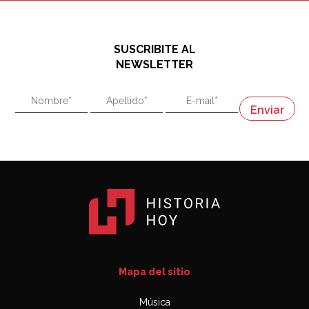
El historiador y editor argentino, Ricardo de Titto,
hablando de el Manco Paz (José María Paz)
48:03
SUSCRIBITE AL
"En política, la estupidez no es una desventaja"
NEWSLETTER
02:58
"En política, la estupidez no es una desventaja"
Napoleón
03:06
Mapa del sitio
Música