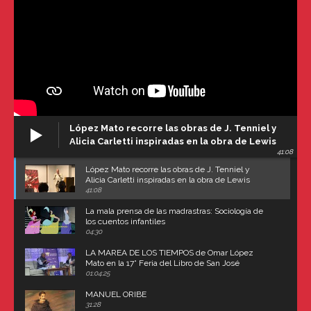
López Mato recorre las obras de J. Tenniel y
Alicia Carletti inspiradas en la obra de Lewis
41:08
Carroll
López Mato recorre las obras de J. Tenniel y
Alicia Carletti inspiradas en la obra de Lewis
Carroll
41:08
La mala prensa de las madrastras: Sociología de
los cuentos infantiles
04:30
LA MAREA DE LOS TIEMPOS de Omar López
Mato en la 17° Feria del Libro de San José
(Uruguay)
01:04:25
MANUEL ORIBE
31:28