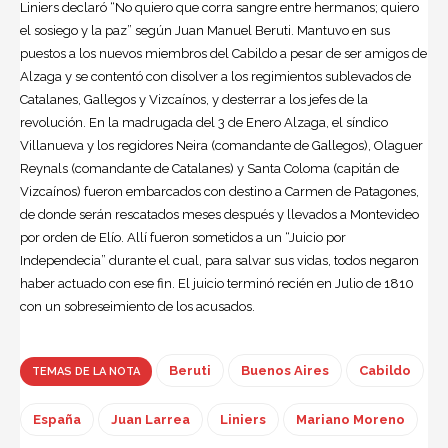
Liniers declaró “No quiero que corra sangre entre hermanos; quiero
el sosiego y la paz” según Juan Manuel Beruti. Mantuvo en sus
puestos a los nuevos miembros del Cabildo a pesar de ser amigos de
Alzaga y se contentó con disolver a los regimientos sublevados de
Catalanes, Gallegos y Vizcaínos, y desterrar a los jefes de la
revolución. En la madrugada del 3 de Enero Alzaga, el síndico
Villanueva y los regidores Neira (comandante de Gallegos), Olaguer
Reynals (comandante de Catalanes) y Santa Coloma (capitán de
Vizcaínos) fueron embarcados con destino a Carmen de Patagones,
de donde serán rescatados meses después y llevados a Montevideo
por orden de Elío. Allí fueron sometidos a un “Juicio por
Independecia” durante el cual, para salvar sus vidas, todos negaron
haber actuado con ese fin. El juicio terminó recién en Julio de 1810
con un sobreseimiento de los acusados.
Beruti
Buenos Aires
Cabildo
TEMAS DE LA NOTA
España
Juan Larrea
Liniers
Mariano Moreno