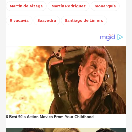
Martín de Álzaga
Martín Rodríguez
monarquía
Rivadavia
Saavedra
Santiago de Liniers