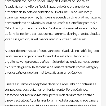
nombramiento, hecho por el virrey, de Bernardino González
Rivadavia como Alferez Real. El padre de éste era uno de los
firmantes de la nota de adhesión a Liniers, del 10 de Octubre y,
aparentemente, el virrey también le adeudaba dinero. Al rechazar el
nombramiento de Rivadavia (que no usaría el González paterno) el
Cabildo adujo que el candidato “no ha salido aún del estado de hijo
de familia, no tiene carrera, es notoriamente de ningunas facultades,
joven sin ejercicio, sin el menor mérito ni otras cualidades”.
A pesar de tener ya 28 años el vanidoso Rivadavia no había logrado
recibirse de abogado abandonando los estudios. Herido en su
orgullo, se vengará cuatro años más tarde haciendo cumplir, como
ministro de guerra, la sentencia de muerte dictada contra Alzaga y
otros españoles que tan mal lo calificaran en el Cabildo.
Liniers astutamente aceptó las decisiones del Cabildo contrarias a
sus pedidos, para evitar un enfrentamiento. Pero el Cabildo,
asesorado por Mariano Moreno, persistió en sus intentos contra el
virrey y solicitó al Ayuntamiento la inmediata deposición de Liniers
por haber casado a su hija en Buenos Aires, contraviniendo así las