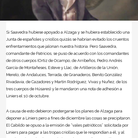
Si Saavedra hubiese apoyado a Alzaga y se hubiera establecido una
Junta de españoles y criollos quizás se habrían evitado los cruentos
enfrentamientos que jalonan nuestra historia. Pero Saavedra,
comandante de Patricios, se puso de acuerdo con los comandantes
de otros cuerpos (Ortiz de Ocampo, de Arribeños, Pedro Andrés
García de Montañeses, Esteve y Llac, de Artilleros de la Unión,
Merelo, de Andaluces, Terrada, de Granaderos, Benito González
Rivadavia, de Cazadores y Martín Rodríguez, Vivas y Nuñez, de los
tres cuerpos de Húsares) y le mandaron una nota de adhesión a
Liniers el 10 de octubre.
A causa de esto debieron postergarse los planes de Alzaga para
deponer a Liniers pero a fines de diciembre las cosas se precipitaron.
El Cabildo se opuso a la emisión de “vales patrióticos” solicitada por
Liniers para pagar a las tropas criollas que le respondían a él, y al