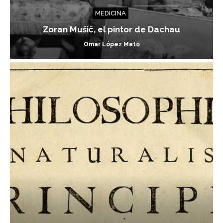
MEDICINA
Zoran Mušič, el pintor de Dachau
Omar López Mato