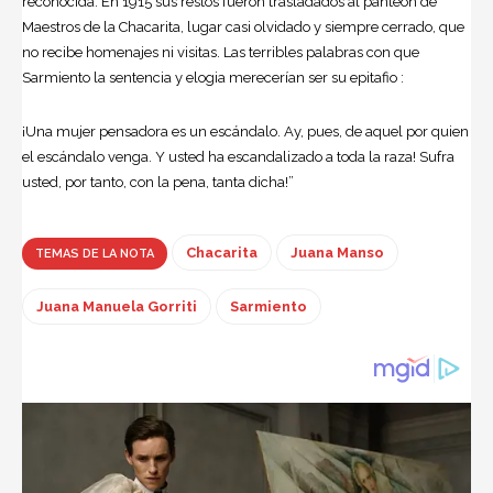
reconocida. En 1915 sus restos fueron trasladados al panteón de
Maestros de la
Chacarita
, lugar casi olvidado y siempre cerrado, que
no recibe homenajes ni visitas. Las terribles palabras con que
Sarmiento la sentencia y elogia merecerían ser su epitafio :
¡Una mujer pensadora es un escándalo. Ay, pues, de aquel por quien
el escándalo venga. Y usted ha escandalizado a toda la raza! Sufra
usted, por tanto, con la pena, tanta dicha!”
Chacarita
Juana Manso
TEMAS DE LA NOTA
Juana Manuela Gorriti
Sarmiento