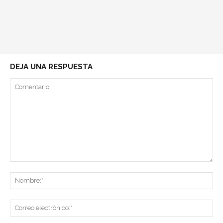
DEJA UNA RESPUESTA
Comentario:
No
Co
ele