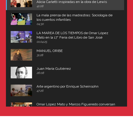
Alicia Carletti inspiradas en la obra de Lewis
Carroll
41:08
La mala prensa de las madrastras: Sociología de
los cuentos infantiles
04:30
LA MAREA DE LOS TIEMPOS de Omar López
Mato en la 17° Feria del Libro de San José
(Uruguay)
01:04:25
MANUEL ORIBE
31:28
Juan María Gutiérrez
26:08
Arte argentino por Enrique Scheinsohn
47:26
Omar López Mato y Marcos Figueredo conversan
sobre: Revolución de Lavalle y fusilamiento de
Dorrego
16:42
El historiador y editor argentino, Ricardo de Titto,
hablando de el Manco Paz (José María Paz)
48:03