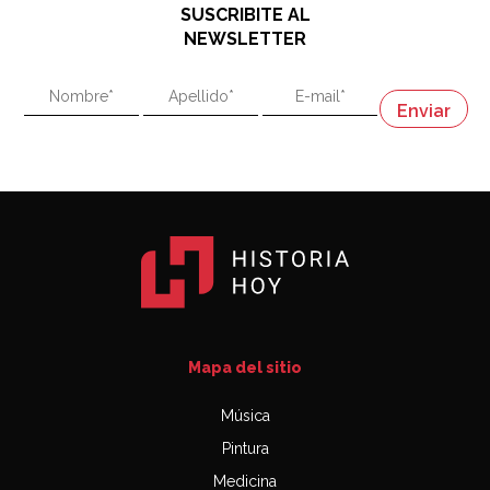
SUSCRIBITE AL
"En política, la estupidez no es una desventaja"
NEWSLETTER
02:58
"En política, la estupidez no es una desventaja"
Napoleón
03:06
Mapa del sitio
Música
Pintura
Medicina