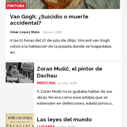
PINTURA
Van Gogh: ¿Suicidio o muerte
accidental?
-
Omar López Mato
29 julio, 2026
A las 21 horas del 27 de julio de 1890, Vincent van Gogh
volvió a la habitación de la posada donde se hospedaba,
en...
Zoran Mušič, el pintor de
Dachau
MEDICINA
12 julio, 2026
A Zoran Mušič no le gustaba hablar de sus
obras. No era como esos artistas que se
extienden en definiciones, esteticismos o
trifulcas filosóficas. Sus primeras pinturas
eran simples y frescas....
Las leyes del mundo
LUGARES
9 julio, 2026