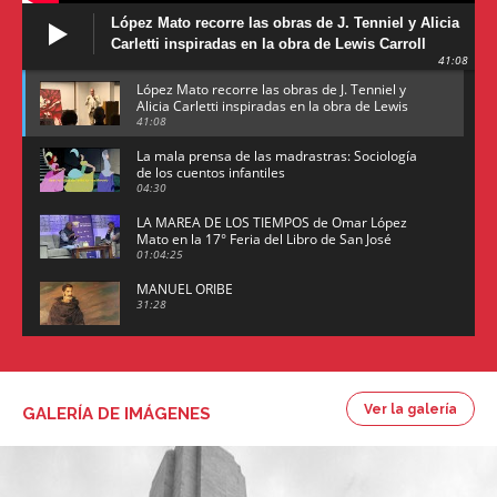
López Mato recorre las obras de J. Tenniel y Alicia
Carletti inspiradas en la obra de Lewis Carroll
41:08
López Mato recorre las obras de J. Tenniel y
Alicia Carletti inspiradas en la obra de Lewis
Carroll
41:08
La mala prensa de las madrastras: Sociología
de los cuentos infantiles
04:30
LA MAREA DE LOS TIEMPOS de Omar López
Mato en la 17° Feria del Libro de San José
(Uruguay)
01:04:25
MANUEL ORIBE
31:28
Juan María Gutiérrez
26:08
Ver la galería
GALERÍA DE IMÁGENES
Arte argentino por Enrique Scheinsohn
47:26
Omar López Mato y Marcos Figueredo