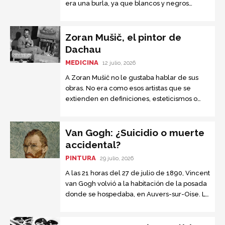
era una burla, ya que blancos y negros
estaban separados, pero no eran iguales.
Zoran Mušič, el pintor de
Dachau
MEDICINA
12 julio, 2026
A Zoran Mušič no le gustaba hablar de sus
obras. No era como esos artistas que se
extienden en definiciones, esteticismos o
trifulcas filosóficas. Sus primeras pinturas
eran simples y frescas....
Van Gogh: ¿Suicidio o muerte
accidental?
PINTURA
29 julio, 2026
A las 21 horas del 27 de julio de 1890, Vincent
van Gogh volvió a la habitación de la posada
donde se hospedaba, en Auvers-sur-Oise. La
Sra. Ravoux, la posadera, notó que...