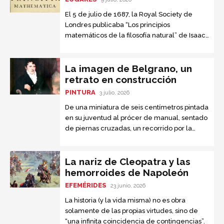
El 5 de julio de 1687, la Royal Society de
Londres publicaba “Los principios
matemáticos de la filosofía natural” de Isaac
Newton. Este texto, conocido como “el libro
que nadie entendía”, se convirtió en la obra
científica más importante jamás escrita.
La imagen de Belgrano, un
retrato en construcción
PINTURA
3 julio, 2026
De una miniatura de seis centímetros pintada
en su juventud al prócer de manual, sentado
de piernas cruzadas, un recorrido por la
iconografía del creador de la bandera
La nariz de Cleopatra y las
hemorroides de Napoleón
EFEMÉRIDES
23 junio, 2026
La historia (y la vida misma) no es obra
solamente de las propias virtudes, sino de
“una infinita coincidencia de contingencias”.