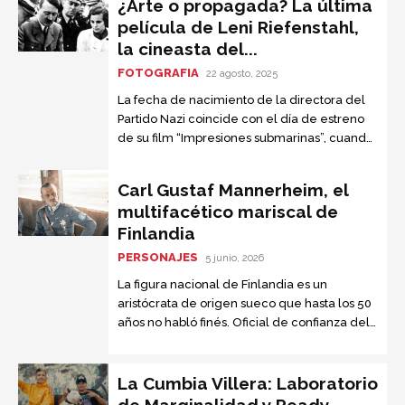
¿Arte o propagada? La última
película de Leni Riefenstahl,
la cineasta del...
FOTOGRAFIA
22 agosto, 2025
La fecha de nacimiento de la directora del
Partido Nazi coincide con el día de estreno
de su film “Impresiones submarinas”, cuando
cumplió cien años; se reedita la polémica
Carl Gustaf Mannerheim, el
multifacético mariscal de
Finlandia
PERSONAJES
5 junio, 2026
La figura nacional de Finlandia es un
aristócrata de origen sueco que hasta los 50
años no habló finés. Oficial de confianza del
zar Nicolás II, fue condecorado por su
actuación en el ejército ruso durante la
Primera Guerra Mundial y sólo aceptaba
La Cumbia Villera: Laboratorio
reunirse con Hitler para que su país no