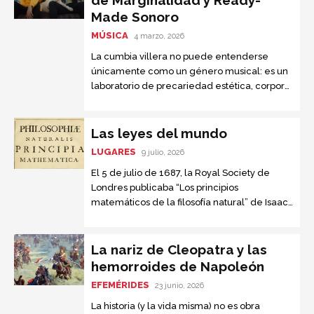
de Marginalidad y Ready-
volviera a anexarse a Rusia.
Made Sonoro
MÚSICA
4 marzo, 2026
La cumbia villera no puede entenderse
únicamente como un género musical: es un
laboratorio de precariedad estética, corporal
y sociopolítica, un espacio donde los
cuerpos, las letras y los sonidos se...
Las leyes del mundo
LUGARES
9 julio, 2026
El 5 de julio de 1687, la Royal Society de
Londres publicaba “Los principios
matemáticos de la filosofía natural” de Isaac
Newton. Este texto, conocido como “el libro
que nadie entendía”, se convirtió en la obra
científica más importante jamás escrita.
La nariz de Cleopatra y las
hemorroides de Napoleón
EFEMÉRIDES
23 junio, 2026
La historia (y la vida misma) no es obra