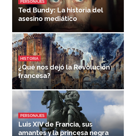
PERSONAJES
Ted Bundy: La historia del
asesino mediático
HISTORIA
¿Qué nos dejó la Revolución
francesa?
PERSONAJES
Luis XIV de Francia, sus
amantes y la princesa negra