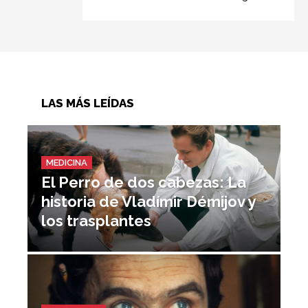
LAS MÁS LEÍDAS
MEDICINA
El Perro de dos cabezas: La
historia de Vladímir Démijov y
los trasplantes