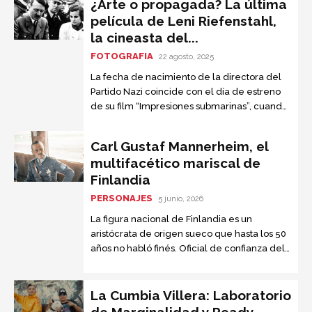
¿Arte o propagada? La última
película de Leni Riefenstahl,
la cineasta del...
FOTOGRAFIA
22 agosto, 2025
La fecha de nacimiento de la directora del
Partido Nazi coincide con el día de estreno
de su film “Impresiones submarinas”, cuando
cumplió cien años; se reedita la polémica
Carl Gustaf Mannerheim, el
multifacético mariscal de
Finlandia
PERSONAJES
5 junio, 2026
La figura nacional de Finlandia es un
aristócrata de origen sueco que hasta los 50
años no habló finés. Oficial de confianza del
zar Nicolás II, fue condecorado por su
actuación en el ejército ruso durante la
Primera Guerra Mundial y sólo aceptaba
La Cumbia Villera: Laboratorio
reunirse con Hitler para que su país no