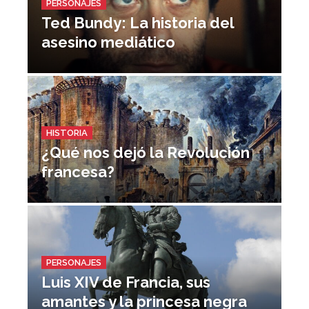
PERSONAJES
Ted Bundy: La historia del
asesino mediático
HISTORIA
¿Qué nos dejó la Revolución
francesa?
PERSONAJES
Luis XIV de Francia, sus
amantes y la princesa negra