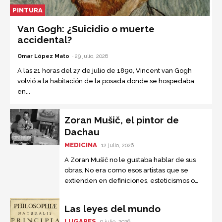
PINTURA
Van Gogh: ¿Suicidio o muerte
accidental?
-
Omar López Mato
29 julio, 2026
A las 21 horas del 27 de julio de 1890, Vincent van Gogh
volvió a la habitación de la posada donde se hospedaba,
en...
Zoran Mušič, el pintor de
Dachau
MEDICINA
12 julio, 2026
A Zoran Mušič no le gustaba hablar de sus
obras. No era como esos artistas que se
extienden en definiciones, esteticismos o
trifulcas filosóficas. Sus primeras pinturas
eran simples y frescas....
Las leyes del mundo
LUGARES
9 julio, 2026