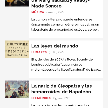
de Marginalidad y Ready-
volviera a anexarse a Rusia.
Made Sonoro
MÚSICA
4 marzo, 2026
La cumbia villera no puede entenderse
únicamente como un género musical: es un
laboratorio de precariedad estética, corporal
y sociopolítica, un espacio donde los
cuerpos, las letras y los sonidos se...
Las leyes del mundo
LUGARES
9 julio, 2026
El 5 de julio de 1687, la Royal Society de
Londres publicaba “Los principios
matemáticos de la filosofía natural” de Isaac
Newton. Este texto, conocido como “el libro
que nadie entendía”, se convirtió en la obra
científica más importante jamás escrita.
La nariz de Cleopatra y las
hemorroides de Napoleón
EFEMÉRIDES
23 junio, 2026
La historia (y la vida misma) no es obra