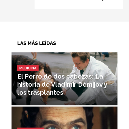
LAS MÁS LEÍDAS
MEDICINA
El Perro de dos cabezas: La
historia de Vladímir Démijov y
los trasplantes