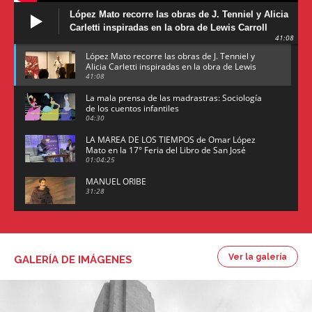
López Mato recorre las obras de J. Tenniel y Alicia
Carletti inspiradas en la obra de Lewis Carroll
41:08
López Mato recorre las obras de J. Tenniel y
Alicia Carletti inspiradas en la obra de Lewis
Carroll
41:08
La mala prensa de las madrastras: Sociología
de los cuentos infantiles
04:30
LA MAREA DE LOS TIEMPOS de Omar López
Mato en la 17° Feria del Libro de San José
(Uruguay)
01:04:25
MANUEL ORIBE
31:28
Juan María Gutiérrez
26:08
Ver la galería
GALERÍA DE IMÁGENES
Arte argentino por Enrique Scheinsohn
47:26
Omar López Mato y Marcos Figueredo