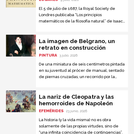
El 5 de julio de 1687, la Royal Society de
Londres publicaba “Los principios
matemáticos de la filosofía natural” de Isaac
Newton. Este texto, conocido como “el libro
que nadie entendía”, se convirtió en la obra
científica más importante jamás escrita.
La imagen de Belgrano, un
retrato en construcción
PINTURA
3 julio, 2026
De una miniatura de seis centímetros pintada
en su juventud al prócer de manual, sentado
de piernas cruzadas, un recorrido por la
iconografía del creador de la bandera
La nariz de Cleopatra y las
hemorroides de Napoleón
EFEMÉRIDES
23 junio, 2026
La historia (y la vida misma) no es obra
solamente de las propias virtudes, sino de
“una infinita coincidencia de contingencias”.