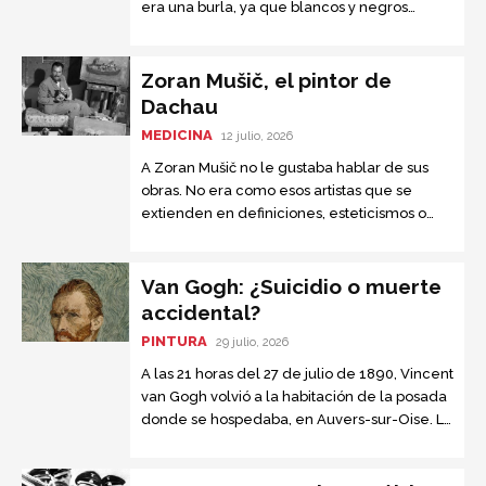
era una burla, ya que blancos y negros
estaban separados, pero no eran iguales.
Zoran Mušič, el pintor de
Dachau
MEDICINA
12 julio, 2026
A Zoran Mušič no le gustaba hablar de sus
obras. No era como esos artistas que se
extienden en definiciones, esteticismos o
trifulcas filosóficas. Sus primeras pinturas
eran simples y frescas....
Van Gogh: ¿Suicidio o muerte
accidental?
PINTURA
29 julio, 2026
A las 21 horas del 27 de julio de 1890, Vincent
van Gogh volvió a la habitación de la posada
donde se hospedaba, en Auvers-sur-Oise. La
Sra. Ravoux, la posadera, notó que...