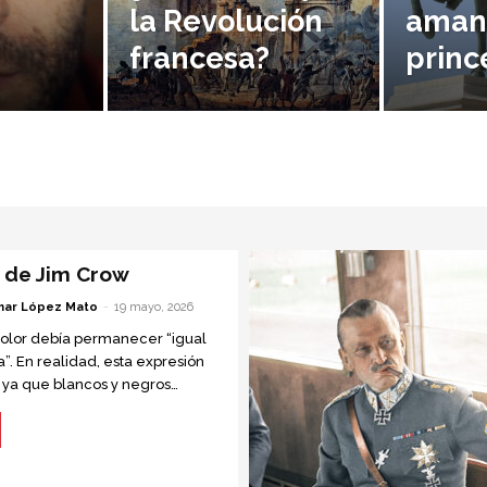
la Revolución
amant
francesa?
princ
s de Jim Crow
ar López Mato
-
19 mayo, 2026
olor debía permanecer “igual
”. En realidad, esta expresión
, ya que blancos y negros
ados, pero no eran iguales.