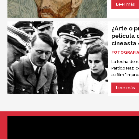
Leer más
¿Arte o 
película 
cineasta d
FOTOGRAFI
La fecha de n
Partido Nazi 
su film “Impr
cumplió cien 
Leer más