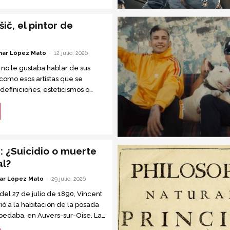
ič, el pintor de
ar López Mato
-
12 julio, 2026
 no le gustaba hablar de sus
 como esos artistas que se
definiciones, esteticismos o
óficas. Sus primeras pinturas eran
as....
: ¿Suicidio o muerte
al?
ar López Mato
-
29 julio, 2026
 del 27 de julio de 1890, Vincent
ió a la habitación de la posada
edaba, en Auvers-sur-Oise. La
a posadera, notó que...