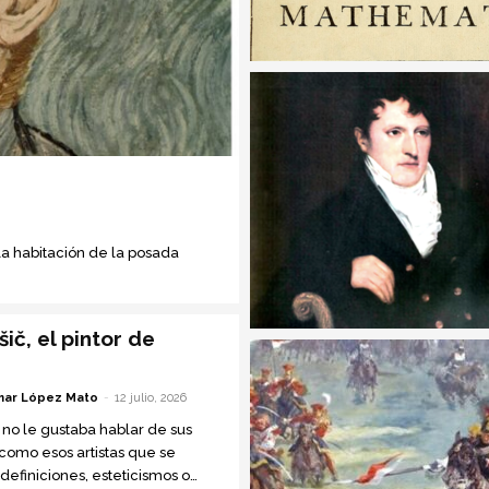
 la habitación de la posada
ič, el pintor de
ar López Mato
-
12 julio, 2026
 no le gustaba hablar de sus
 como esos artistas que se
definiciones, esteticismos o