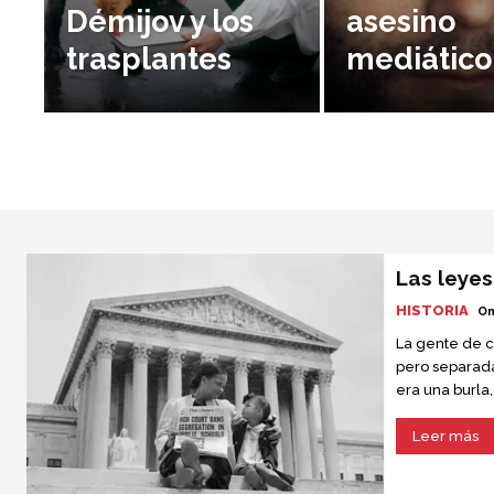
Démijov y los
asesino
trasplantes
mediático
Las leye
HISTORIA
Om
La gente de c
pero separada
era una burla
estaban separ
Leer más