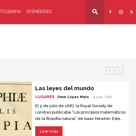
TOGRAFIA
EFEMÉRIDES
Las leyes del mundo
LUGARES
Omar López Mato
-
9 julio, 2026
El 5 de julio de 1687, la Royal Society de
Londres publicaba “Los principios matemáticos
de la filosofía natural” de Isaac Newton. Este
texto, conocido como “el libro que nadie
entendía”, se convirtió en la obra científica más
Leer más