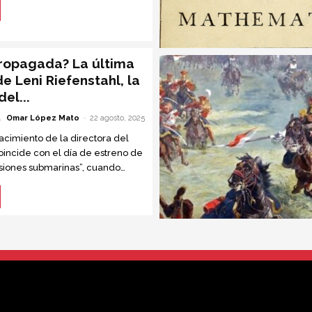
propagada? La última
de Leni Riefenstahl, la
el...
A
Omar López Mato
-
22 agosto, 2025
acimiento de la directora del
coincide con el día de estreno de
esiones submarinas”, cuando
años; se reedita la polémica