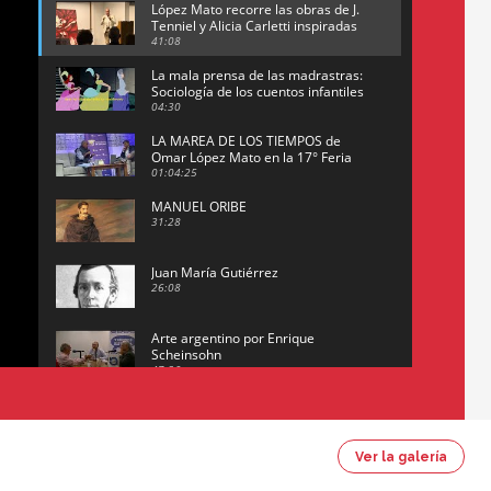
López Mato recorre las obras de J.
Tenniel y Alicia Carletti inspiradas
en la obra de Lewis Carroll
41:08
La mala prensa de las madrastras:
Sociología de los cuentos infantiles
04:30
LA MAREA DE LOS TIEMPOS de
Omar López Mato en la 17° Feria
del Libro de San José (Uruguay)
01:04:25
MANUEL ORIBE
31:28
Juan María Gutiérrez
26:08
Arte argentino por Enrique
Scheinsohn
47:26
Omar López Mato y Marcos
Figueredo conversan sobre:
Revolución de Lavalle y
16:42
fusilamiento de Dorrego
Ver la galería
El historiador y editor argentino,
Ricardo de Titto, hablando de el