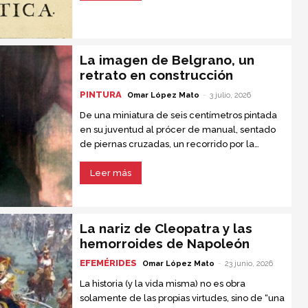
importante jamás escrita.
La imagen de Belgrano, un
retrato en construcción
PINTURA
Omar López Mato
-
3 julio, 2026
De una miniatura de seis centímetros pintada
en su juventud al prócer de manual, sentado
de piernas cruzadas, un recorrido por la
iconografía del creador de la bandera
Leer más
La nariz de Cleopatra y las
hemorroides de Napoleón
EFEMÉRIDES
Omar López Mato
-
23 junio, 2026
La historia (y la vida misma) no es obra
solamente de las propias virtudes, sino de “una