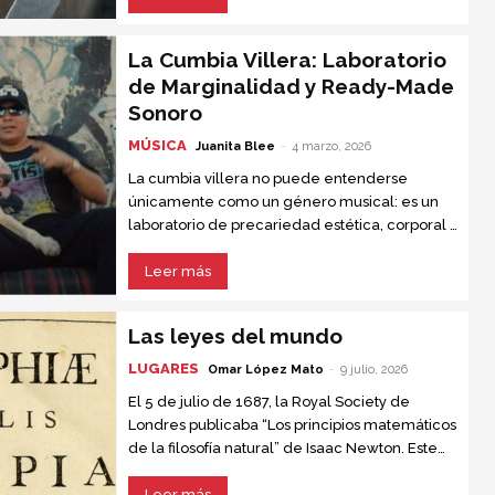
Primera Guerra Mundial y sólo aceptaba
reunirse con Hitler para que su país no volviera
La Cumbia Villera: Laboratorio
a anexarse a Rusia.
de Marginalidad y Ready-Made
Sonoro
MÚSICA
Juanita Blee
-
4 marzo, 2026
La cumbia villera no puede entenderse
únicamente como un género musical: es un
laboratorio de precariedad estética, corporal y
sociopolítica, un espacio donde los cuerpos,
las letras y los sonidos se...
Leer más
Las leyes del mundo
LUGARES
Omar López Mato
-
9 julio, 2026
El 5 de julio de 1687, la Royal Society de
Londres publicaba “Los principios matemáticos
de la filosofía natural” de Isaac Newton. Este
texto, conocido como “el libro que nadie
entendía”, se convirtió en la obra científica más
Leer más