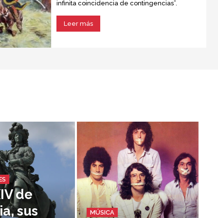
infinita coincidencia de contingencias”.
Leer más
ES
XIV de
ia, sus
MÚSICA