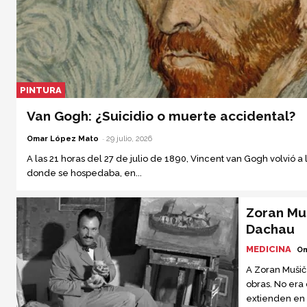
PINTURA
Van Gogh: ¿Suicidio o muerte accidental?
-
Omar López Mato
29 julio, 2026
A las 21 horas del 27 de julio de 1890, Vincent van Gogh volvió a
donde se hospedaba, en...
Zoran Muš
Dachau
MEDICINA
Om
A Zoran Mušič
obras. No era
extienden en 