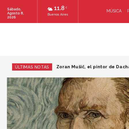
11.8
C
Sábado,
MÚSICA
Agosto 8,
Buenos Aires
2026
Las leyes del mundo
ÚLTIMAS NOTAS