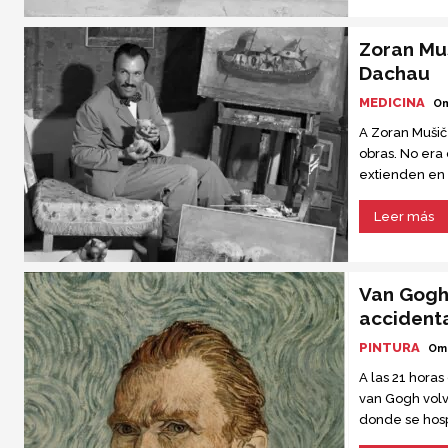
Zoran Muš
Dachau
MEDICINA
Om
A Zoran Mušič
obras. No era
extienden en 
trifulcas filos
simples y fresc
Leer más
Van Gogh
accident
PINTURA
Om
A las 21 horas
van Gogh volv
donde se hosp
Sra. Ravoux, l