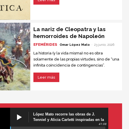
importante jamás escrita.
La nariz de Cleopatra y las
hemorroides de Napoleón
EFEMÉRIDES
Omar López Mato
-
23 junio, 2026
La historia (y la vida misma) no es obra
solamente de las propias virtudes, sino de “una
infinita coincidencia de contingencias”.
Leer más
López Mato recorre las obras de J.
Tenniel y Alicia Carletti inspiradas en la
41:08
obra de Lewis Carroll