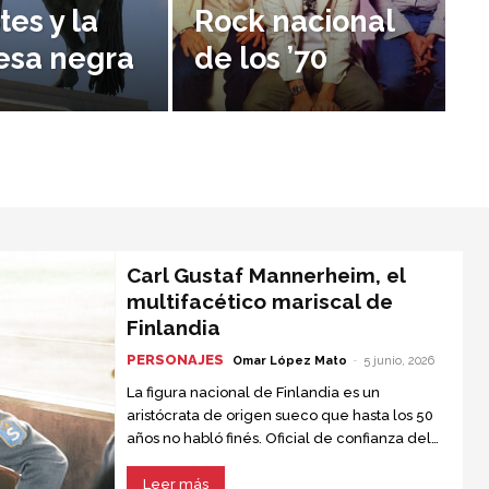
es y la
Rock nacional
esa negra
de los ’70
Carl Gustaf Mannerheim, el
multifacético mariscal de
Finlandia
PERSONAJES
Omar López Mato
-
5 junio, 2026
La figura nacional de Finlandia es un
aristócrata de origen sueco que hasta los 50
años no habló finés. Oficial de confianza del
zar Nicolás II, fue condecorado por su
actuación en el ejército ruso durante la
Leer más