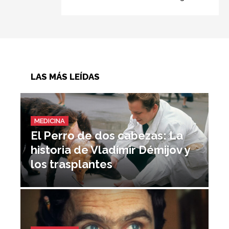
LAS MÁS LEÍDAS
MEDICINA
El Perro de dos cabezas: La
historia de Vladímir Démijov y
los trasplantes