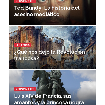
PERSONAJES
Ted Bundy: La historia del
asesino mediático
HISTORIA
¿Qué nos dejó la Revolución
francesa?
PERSONAJES
Luis XIV de Francia, sus
amantes y la princesa negra