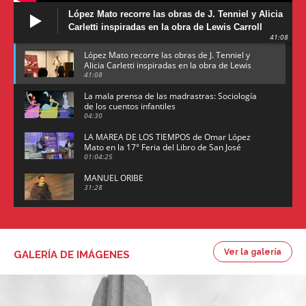
López Mato recorre las obras de J. Tenniel y Alicia
Carletti inspiradas en la obra de Lewis Carroll
41:08
López Mato recorre las obras de J. Tenniel y
Alicia Carletti inspiradas en la obra de Lewis
Carroll
41:08
La mala prensa de las madrastras: Sociología
de los cuentos infantiles
04:30
LA MAREA DE LOS TIEMPOS de Omar López
Mato en la 17° Feria del Libro de San José
(Uruguay)
01:04:25
MANUEL ORIBE
31:28
Juan María Gutiérrez
26:08
Ver la galería
GALERÍA DE IMÁGENES
Arte argentino por Enrique Scheinsohn
47:26
Omar López Mato y Marcos Figueredo