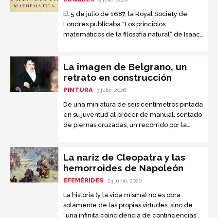
El 5 de julio de 1687, la Royal Society de
Londres publicaba “Los principios
matemáticos de la filosofía natural” de Isaac
Newton. Este texto, conocido como “el libro
que nadie entendía”, se convirtió en la obra
científica más importante jamás escrita.
La imagen de Belgrano, un
retrato en construcción
PINTURA
3 julio, 2026
De una miniatura de seis centímetros pintada
en su juventud al prócer de manual, sentado
de piernas cruzadas, un recorrido por la
iconografía del creador de la bandera
La nariz de Cleopatra y las
hemorroides de Napoleón
EFEMÉRIDES
23 junio, 2026
La historia (y la vida misma) no es obra
solamente de las propias virtudes, sino de
“una infinita coincidencia de contingencias”.