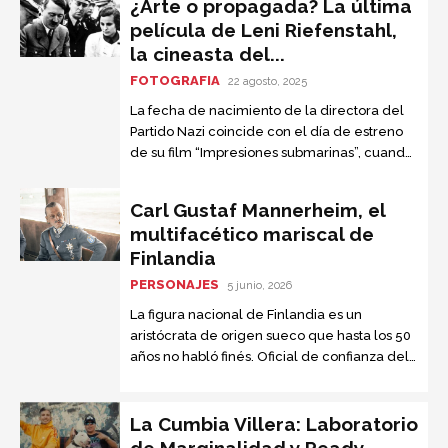
¿Arte o propagada? La última
película de Leni Riefenstahl,
la cineasta del...
FOTOGRAFIA
22 agosto, 2025
La fecha de nacimiento de la directora del
Partido Nazi coincide con el día de estreno
de su film “Impresiones submarinas”, cuando
cumplió cien años; se reedita la polémica
Carl Gustaf Mannerheim, el
multifacético mariscal de
Finlandia
PERSONAJES
5 junio, 2026
La figura nacional de Finlandia es un
aristócrata de origen sueco que hasta los 50
años no habló finés. Oficial de confianza del
zar Nicolás II, fue condecorado por su
actuación en el ejército ruso durante la
Primera Guerra Mundial y sólo aceptaba
La Cumbia Villera: Laboratorio
reunirse con Hitler para que su país no