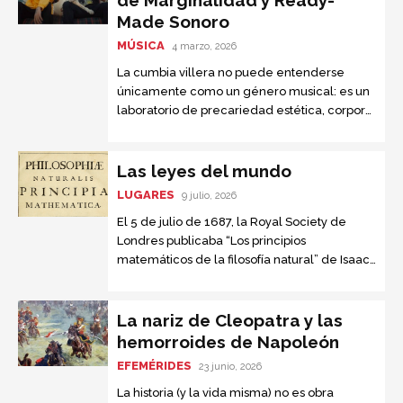
de Marginalidad y Ready-
volviera a anexarse a Rusia.
Made Sonoro
MÚSICA
4 marzo, 2026
La cumbia villera no puede entenderse
únicamente como un género musical: es un
laboratorio de precariedad estética, corporal
y sociopolítica, un espacio donde los
cuerpos, las letras y los sonidos se...
Las leyes del mundo
LUGARES
9 julio, 2026
El 5 de julio de 1687, la Royal Society de
Londres publicaba “Los principios
matemáticos de la filosofía natural” de Isaac
Newton. Este texto, conocido como “el libro
que nadie entendía”, se convirtió en la obra
científica más importante jamás escrita.
La nariz de Cleopatra y las
hemorroides de Napoleón
EFEMÉRIDES
23 junio, 2026
La historia (y la vida misma) no es obra