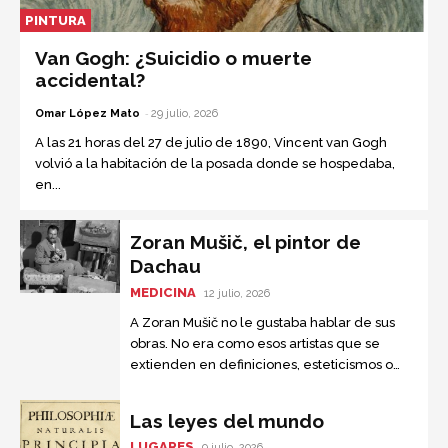
PINTURA
Van Gogh: ¿Suicidio o muerte
accidental?
-
Omar López Mato
29 julio, 2026
A las 21 horas del 27 de julio de 1890, Vincent van Gogh
volvió a la habitación de la posada donde se hospedaba,
en...
Zoran Mušič, el pintor de
Dachau
MEDICINA
12 julio, 2026
A Zoran Mušič no le gustaba hablar de sus
obras. No era como esos artistas que se
extienden en definiciones, esteticismos o
trifulcas filosóficas. Sus primeras pinturas
eran simples y frescas....
Las leyes del mundo
LUGARES
9 julio, 2026