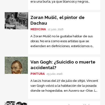
era una burla, ya que blancos y negros
estaban separados, pero no eran iguales.
Zoran Mušič, el pintor de
Dachau
MEDICINA
12 julio, 2026
A Zoran Mušič no le gustaba hablar de sus
obras. No era como esos artistas que se
extienden en definiciones, esteticismos o
trifulcas filosóficas. Sus primeras pinturas
eran simples y frescas....
Van Gogh: ¿Suicidio o muerte
accidental?
PINTURA
29 julio, 2026
A las 21 horas del 27 de julio de 1890, Vincent
van Gogh volvió a la habitación de la posada
donde se hospedaba, en Auvers-sur-Oise. La
Sra. Ravoux, la posadera, notó que...