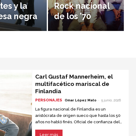
es y la
Rock nacional
esa negra
de los ’70
Carl Gustaf Mannerheim, el
multifacético mariscal de
Finlandia
PERSONAJES
Omar López Mato
-
5 junio, 2026
La figura nacional de Finlandia es un
aristócrata de origen sueco que hasta los 50
años no habló finés. Oficial de confianza del
zar Nicolás II, fue condecorado por su
actuación en el ejército ruso durante la
Leer más