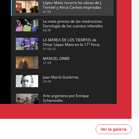
López Mato recorre las obras de J.
Tenniel y Alicia Carletti inspiradas
en la obra de Lewis Carroll
41:08
La mala prensa de las madrastras:
Sociología de los cuentos infantiles
04:30
LA MAREA DE LOS TIEMPOS de
Omar López Mato en la 17° Feria
del Libro de San José (Uruguay)
01:04:25
MANUEL ORIBE
31:28
Juan María Gutiérrez
26:08
Arte argentino por Enrique
Scheinsohn
47:26
Omar López Mato y Marcos
Figueredo conversan sobre:
Revolución de Lavalle y
16:42
fusilamiento de Dorrego
Ver la galería
El historiador y editor argentino,
Ricardo de Titto, hablando de el