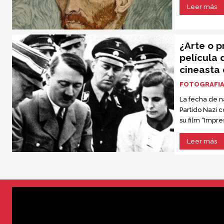
Leer más
¿Arte o 
película 
cineasta d
FOTOGRAFI
La fecha de n
Partido Nazi 
su film “Impr
cumplió cien 
Leer más