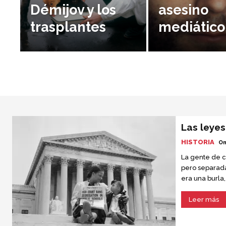
Démijov y los
asesino
trasplantes
mediático
Las leye
HISTORIA
Om
La gente de c
pero separada
era una burla
estaban separ
Leer más