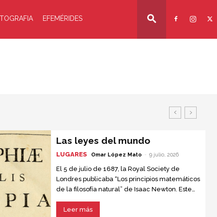
TOGRAFIA
EFEMÉRIDES
Las leyes del mundo
LUGARES
Omar López Mato
-
9 julio, 2026
El 5 de julio de 1687, la Royal Society de
Londres publicaba “Los principios matemáticos
de la filosofía natural” de Isaac Newton. Este
texto, conocido como “el libro que nadie
entendía”, se convirtió en la obra científica más
Leer más