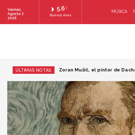
5.6
C
Viernes,
MÚSICA
Agosto 7,
Buenos Aires
2026
Las leyes del mundo
ÚLTIMAS NOTAS