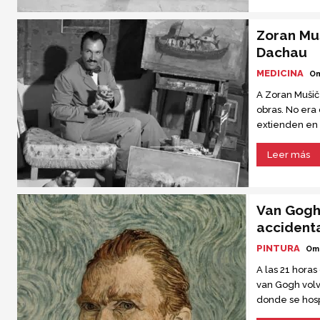
Zoran Muš
Dachau
MEDICINA
Om
A Zoran Mušič
obras. No era
extienden en 
trifulcas filos
simples y fresc
Leer más
Van Gogh
accident
PINTURA
Om
A las 21 horas
van Gogh volv
donde se hosp
Sra. Ravoux, l