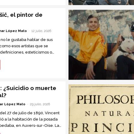
ič, el pintor de
ar López Mato
-
12 julio, 2026
 no le gustaba hablar de sus
 como esos artistas que se
definiciones, esteticismos o
óficas. Sus primeras pinturas eran
as....
: ¿Suicidio o muerte
al?
ar López Mato
-
29 julio, 2026
 del 27 de julio de 1890, Vincent
ió a la habitación de la posada
edaba, en Auvers-sur-Oise. La
a posadera, notó que...