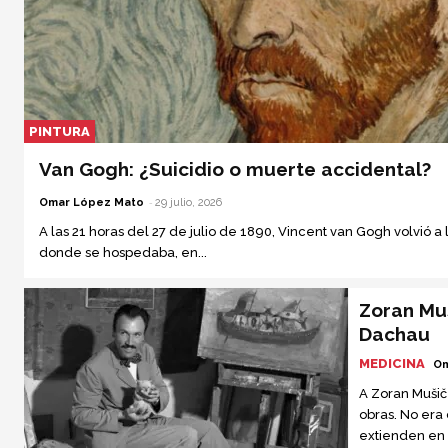
PINTURA
Van Gogh: ¿Suicidio o muerte accidental?
-
Omar López Mato
29 julio, 2026
A las 21 horas del 27 de julio de 1890, Vincent van Gogh volvió a
donde se hospedaba, en...
Zoran Muš
Dachau
MEDICINA
Om
A Zoran Mušič
obras. No era
extienden en 