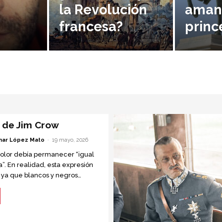
la Revolución
amant
francesa?
princ
s de Jim Crow
ar López Mato
-
19 mayo, 2026
olor debía permanecer “igual
”. En realidad, esta expresión
, ya que blancos y negros
ados, pero no eran iguales.