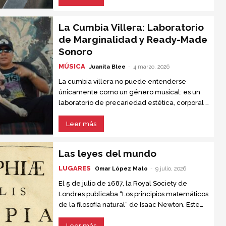
Primera Guerra Mundial y sólo aceptaba
reunirse con Hitler para que su país no volviera
La Cumbia Villera: Laboratorio
a anexarse a Rusia.
de Marginalidad y Ready-Made
Sonoro
MÚSICA
Juanita Blee
-
4 marzo, 2026
La cumbia villera no puede entenderse
únicamente como un género musical: es un
laboratorio de precariedad estética, corporal y
sociopolítica, un espacio donde los cuerpos,
las letras y los sonidos se...
Leer más
Las leyes del mundo
LUGARES
Omar López Mato
-
9 julio, 2026
El 5 de julio de 1687, la Royal Society de
Londres publicaba “Los principios matemáticos
de la filosofía natural” de Isaac Newton. Este
texto, conocido como “el libro que nadie
entendía”, se convirtió en la obra científica más
Leer más