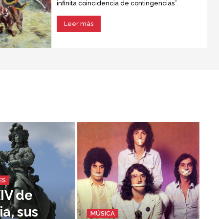
infinita coincidencia de contingencias”.
Leer más
ES
XIV de
ia, sus
MÚSICA