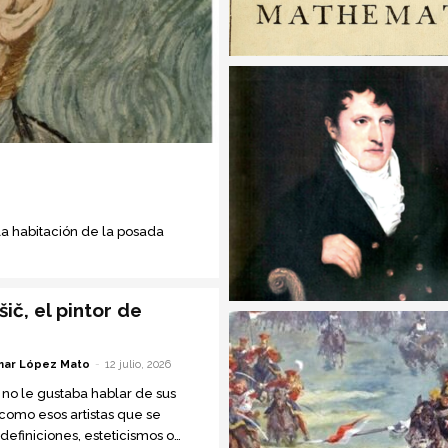
 la habitación de la posada
ič, el pintor de
ar López Mato
-
12 julio, 2026
 no le gustaba hablar de sus
 como esos artistas que se
definiciones, esteticismos o