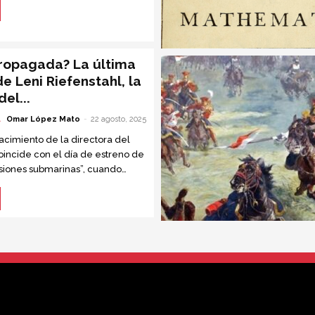
propagada? La última
de Leni Riefenstahl, la
el...
A
Omar López Mato
-
22 agosto, 2025
acimiento de la directora del
coincide con el día de estreno de
esiones submarinas”, cuando
años; se reedita la polémica