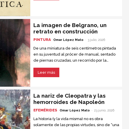
importante jamás escrita.
La imagen de Belgrano, un
retrato en construcción
PINTURA
Omar López Mato
-
3 julio, 2026
De una miniatura de seis centímetros pintada
en su juventud al prócer de manual, sentado
de piernas cruzadas, un recorrido por la
iconografía del creador de la bandera
Leer más
La nariz de Cleopatra y las
hemorroides de Napoleón
EFEMÉRIDES
Omar López Mato
-
23 junio, 2026
La historia (y la vida misma) no es obra
solamente de las propias virtudes, sino de “una