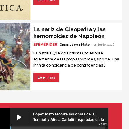
importante jamás escrita.
La nariz de Cleopatra y las
hemorroides de Napoleón
EFEMÉRIDES
Omar López Mato
-
23 junio, 2026
La historia (y la vida misma) no es obra
solamente de las propias virtudes, sino de “una
infinita coincidencia de contingencias”.
Leer más
López Mato recorre las obras de J.
Tenniel y Alicia Carletti inspiradas en la
41:08
obra de Lewis Carroll