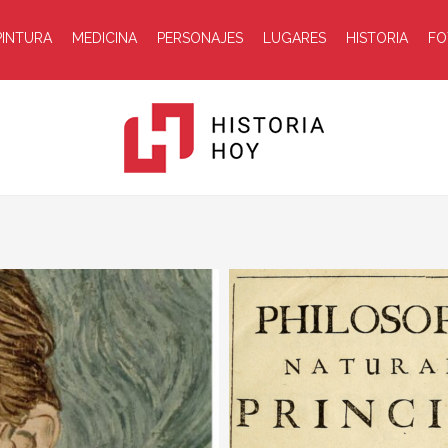
PINTURA
MEDICINA
PERSONAJES
LUGARES
HISTORIA
FO
etrato en construcción
Historia
Hoy