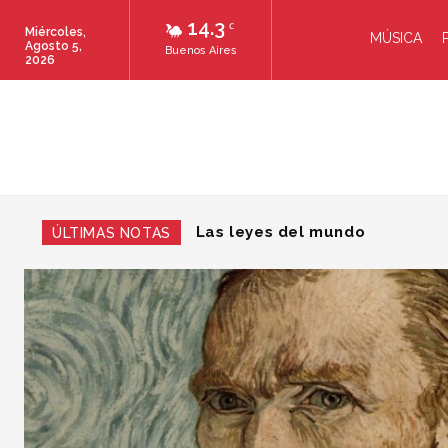
14.3
C
Miércoles,
MÚSICA
Agosto 5,
Buenos Aires
2026
Las leyes del mundo
La imagen de Belgrano, un r
ÚLTIMAS NOTAS