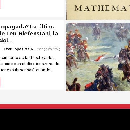
propagada? La última
de Leni Riefenstahl, la
el...
A
Omar López Mato
-
22 agosto, 2025
acimiento de la directora del
coincide con el día de estreno de
esiones submarinas”, cuando
años; se reedita la polémica