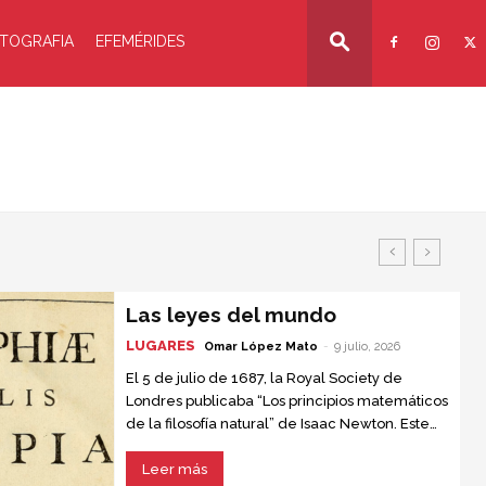
TOGRAFIA
EFEMÉRIDES
Las leyes del mundo
LUGARES
Omar López Mato
-
9 julio, 2026
El 5 de julio de 1687, la Royal Society de
Londres publicaba “Los principios matemáticos
de la filosofía natural” de Isaac Newton. Este
texto, conocido como “el libro que nadie
entendía”, se convirtió en la obra científica más
Leer más