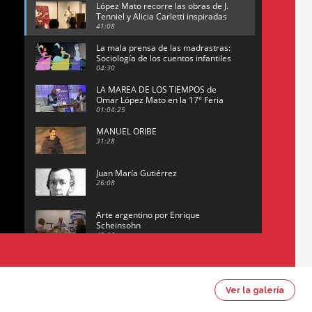
López Mato recorre las obras de J.
Tenniel y Alicia Carletti inspiradas
en la obra de Lewis Carroll
41:08
La mala prensa de las madrastras:
Sociología de los cuentos infantiles
04:30
LA MAREA DE LOS TIEMPOS de
Omar López Mato en la 17° Feria
del Libro de San José (Uruguay)
01:04:25
MANUEL ORIBE
31:28
Juan María Gutiérrez
26:08
Arte argentino por Enrique
Scheinsohn
47:26
Omar López Mato y Marcos
Figueredo conversan sobre:
Revolución de Lavalle y
16:42
fusilamiento de Dorrego
Ver la galería
El historiador y editor argentino,
Ricardo de Titto, hablando de el