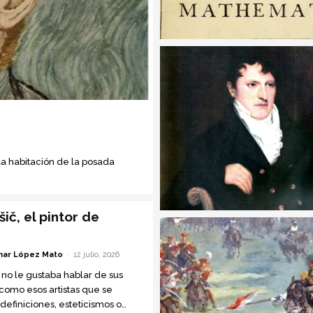
 la habitación de la posada
ič, el pintor de
ar López Mato
-
12 julio, 2026
 no le gustaba hablar de sus
 como esos artistas que se
definiciones, esteticismos o