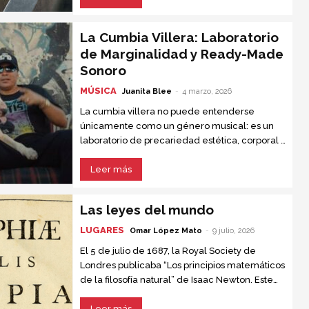
Primera Guerra Mundial y sólo aceptaba
reunirse con Hitler para que su país no volviera
La Cumbia Villera: Laboratorio
a anexarse a Rusia.
de Marginalidad y Ready-Made
Sonoro
MÚSICA
Juanita Blee
-
4 marzo, 2026
La cumbia villera no puede entenderse
únicamente como un género musical: es un
laboratorio de precariedad estética, corporal y
sociopolítica, un espacio donde los cuerpos,
las letras y los sonidos se...
Leer más
Las leyes del mundo
LUGARES
Omar López Mato
-
9 julio, 2026
El 5 de julio de 1687, la Royal Society de
Londres publicaba “Los principios matemáticos
de la filosofía natural” de Isaac Newton. Este
texto, conocido como “el libro que nadie
entendía”, se convirtió en la obra científica más
Leer más