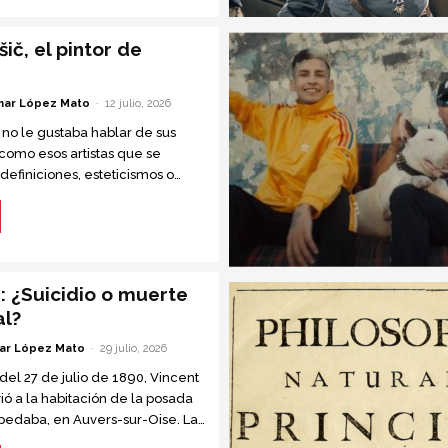
ič, el pintor de
ar López Mato
-
12 julio, 2026
 no le gustaba hablar de sus
 como esos artistas que se
definiciones, esteticismos o
óficas. Sus primeras pinturas eran
as....
: ¿Suicidio o muerte
al?
ar López Mato
-
29 julio, 2026
 del 27 de julio de 1890, Vincent
ió a la habitación de la posada
edaba, en Auvers-sur-Oise. La
a posadera, notó que...