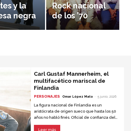
es y la
Rock nacional
esa negra
de los ’70
Carl Gustaf Mannerheim, el
multifacético mariscal de
Finlandia
PERSONAJES
Omar López Mato
-
5 junio, 2026
La figura nacional de Finlandia es un
aristócrata de origen sueco que hasta los 50
años no habló finés. Oficial de confianza del
zar Nicolás II, fue condecorado por su
actuación en el ejército ruso durante la
Leer más