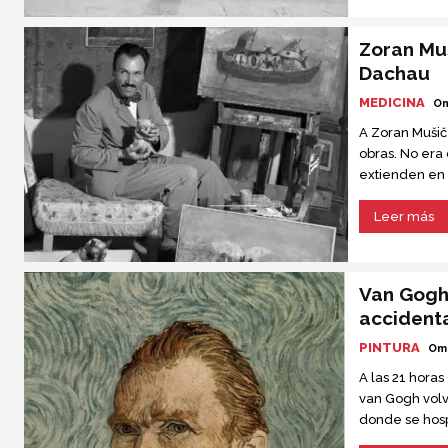
Zoran Muš
Dachau
MEDICINA
Om
A Zoran Mušič
obras. No era
extienden en 
trifulcas filos
simples y fresc
Leer más
Van Gogh
accident
PINTURA
Om
A las 21 horas
van Gogh volv
donde se hosp
Sra. Ravoux, l