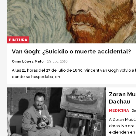
PINTURA
Van Gogh: ¿Suicidio o muerte accidental?
-
Omar López Mato
29 julio, 2026
A las 21 horas del 27 de julio de 1890, Vincent van Gogh volvió a
donde se hospedaba, en...
Zoran Muš
Dachau
MEDICINA
Om
A Zoran Mušič
obras. No era
extienden en 