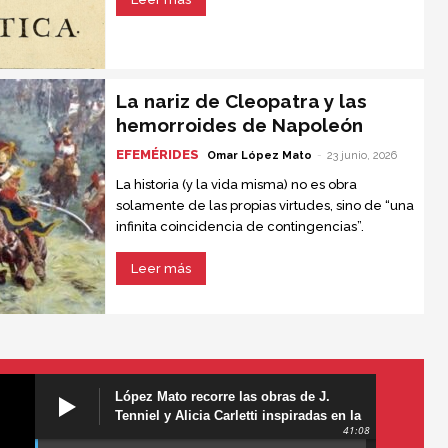
importante jamás escrita.
La nariz de Cleopatra y las
hemorroides de Napoleón
EFEMÉRIDES
Omar López Mato
-
23 junio, 2026
La historia (y la vida misma) no es obra
solamente de las propias virtudes, sino de “una
infinita coincidencia de contingencias”.
Leer más
López Mato recorre las obras de J.
Tenniel y Alicia Carletti inspiradas en la
41:08
obra de Lewis Carroll