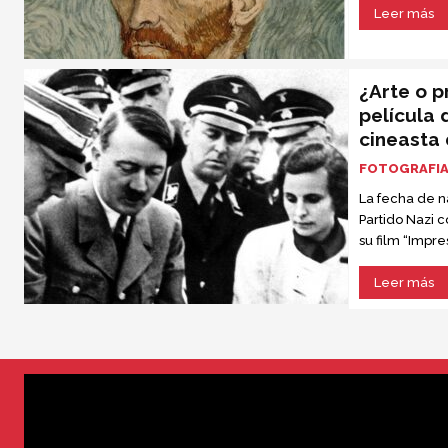
Leer más
¿Arte o 
película 
cineasta d
FOTOGRAFI
La fecha de n
Partido Nazi 
su film “Impr
cumplió cien 
Leer más