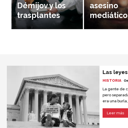
Démijov y los
asesino
trasplantes
mediático
Las leye
HISTORIA
Om
La gente de c
pero separada
era una burla
estaban separ
Leer más