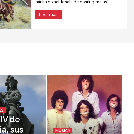
infinita coincidencia de contingencias”.
Leer más
ES
XIV de
ia, sus
MÚSICA