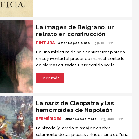
importante jamás escrita.
La imagen de Belgrano, un
retrato en construcción
PINTURA
Omar López Mato
-
3 julio, 2026
De una miniatura de seis centímetros pintada
en su juventud al prócer de manual, sentado
de piernas cruzadas, un recorrido por la
iconografía del creador de la bandera
Leer más
La nariz de Cleopatra y las
hemorroides de Napoleón
EFEMÉRIDES
Omar López Mato
-
23 junio, 2026
La historia (y la vida misma) no es obra
solamente de las propias virtudes, sino de “una