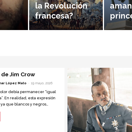
la Revolución
amant
francesa?
princ
s de Jim Crow
ar López Mato
-
19 mayo, 2026
olor debía permanecer “igual
”. En realidad, esta expresión
, ya que blancos y negros
ados, pero no eran iguales.